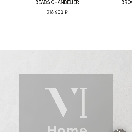
BEADS CHANDELIER
BRO
218 400
₽