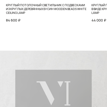
КРУГЛЫЙ ПОТОЛОЧНЫЙ СВЕТИЛЬНИК С ПОДВЕСКАМИ
КРУГЛЫЙ 
ИЗ КРУГЛЫХ ДЕРЕВЯННЫХ БУСИН WOODEN BEADS WHITE
В ВИДЕ КР
CEILING LAMP
LAMP
84 600
₽
44 000
₽