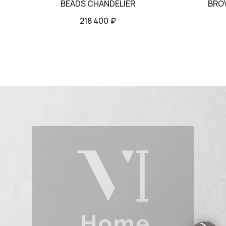
BEADS CHANDELIER
BRO
218 400
₽