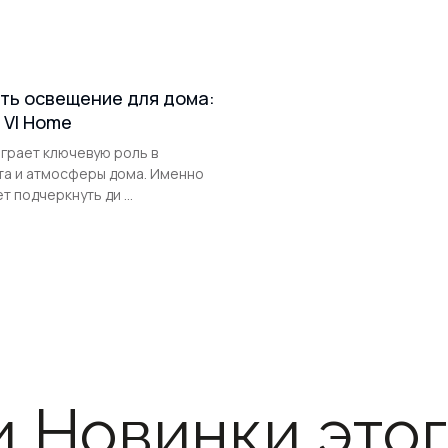
ть освещение для дома:
 VI Home
грает ключевую роль в
та и атмосферы дома. Именно
т подчеркнуть ди ...
и Новинки этог