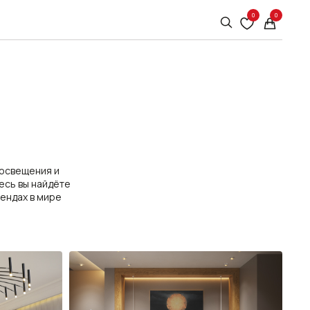
0
0
 освещения и
есь вы найдёте
ендах в мире