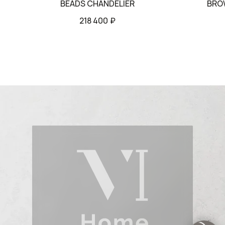
BEADS CHANDELIER
BRO
218 400
₽