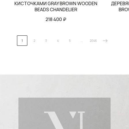
КИСТОЧКАМИ GRAY BROWN WOODEN
ДЕРЕВЯ
BEADS CHANDELIER
BRO
218 400
₽
1
2
3
4
5
...
2046