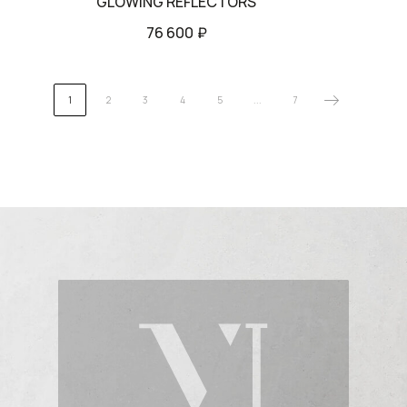
GLOWING REFLECTORS
76 600
₽
1
2
3
4
5
...
7