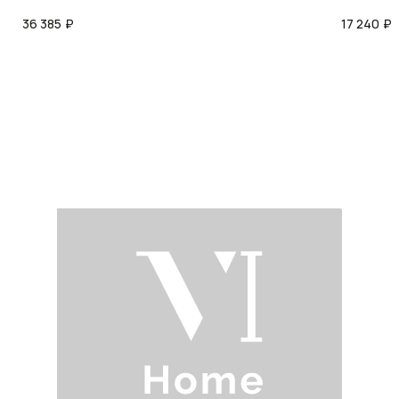
36 385
₽
17 240
₽