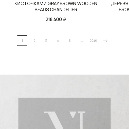
КИСТОЧКАМИ GRAY BROWN WOODEN
ДЕРЕВЯ
BEADS CHANDELIER
BRO
218 400
₽
1
2
3
4
5
...
2046