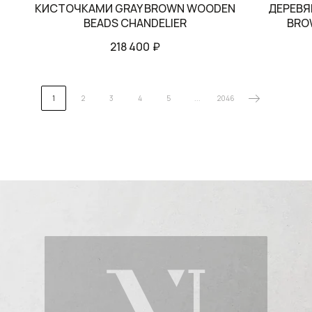
КИСТОЧКАМИ GRAY BROWN WOODEN
ДЕРЕВЯ
BEADS CHANDELIER
BRO
218 400
₽
1
2
3
4
5
...
2046