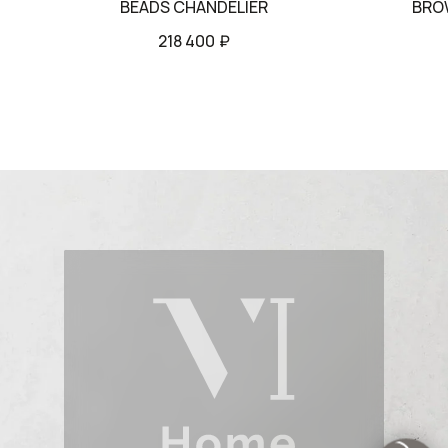
BEADS CHANDELIER
BRO
218 400
₽