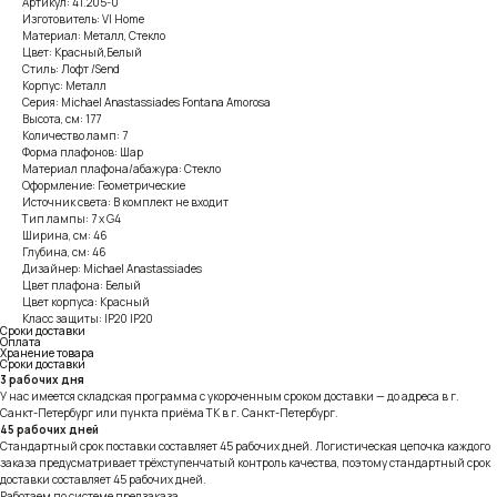
Артикул: 41.205-0
Изготовитель: VI Home
Материал: Металл, Стекло
Цвет: Красный,Белый
Стиль: Лофт /Send
Корпус: Металл
Серия: Michael Anastassiades Fontana Amorosa
Высота, см: 177
Количество ламп: 7
Форма плафонов: Шар
Материал плафона/абажура: Стекло
Оформление: Геометрические
Источник света: В комплект не входит
Тип лампы: 7 x G4
Ширина, см: 46
Глубина, см: 46
Дизайнер: Michael Anastassiades
Цвет плафона: Белый
Цвет корпуса: Красный
Класс защиты: IP20 IP20
Сроки доставки
Оплата
Хранение товара
Сроки доставки
3 рабочих дня
У нас имеется складская программа с укороченным сроком доставки — до адреса в г.
Санкт-Петербург или пункта приёма ТК в г. Санкт-Петербург.
45 рабочих дней
Стандартный срок поставки составляет 45 рабочих дней. Логистическая цепочка каждого
заказа предусматривает трёхступенчатый контроль качества, поэтому стандартный срок
доставки составляет 45 рабочих дней.
Работаем по системе предзаказа.