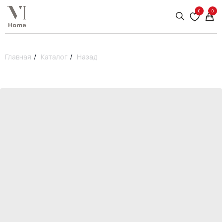
0
0
Главная
/
Каталог
/
Назад