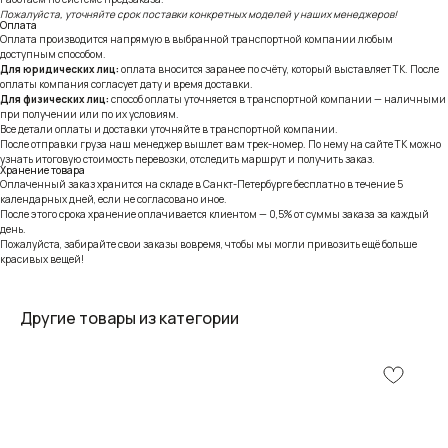
Пожалуйста, уточняйте срок поставки конкретных моделей у наших менеджеров!
Оплата
Оплата производится напрямую в выбранной транспортной компании любым
доступным способом.
Для юридических лиц:
оплата вносится заранее по счёту, который выставляет ТК. После
оплаты компания согласует дату и время доставки.
Для физических лиц:
способ оплаты уточняется в транспортной компании — наличными
при получении или по их условиям.
Все детали оплаты и доставки уточняйте в транспортной компании.
После отправки груза наш менеджер вышлет вам трек-номер. По нему на сайте ТК можно
узнать итоговую стоимость перевозки, отследить маршрут и получить заказ.
Хранение товара
Оплаченный заказ хранится на складе в Санкт-Петербурге бесплатно в течение 5
календарных дней, если не согласовано иное.
После этого срока хранение оплачивается клиентом — 0,5% от суммы заказа за каждый
день.
Пожалуйста, забирайте свои заказы вовремя, чтобы мы могли привозить ещё больше
красивых вещей!
Другие товары из категории