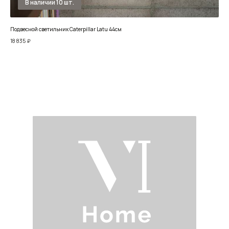
Подвесной светильник Caterpillar Latu 44см
Под
18 835
₽
7 70