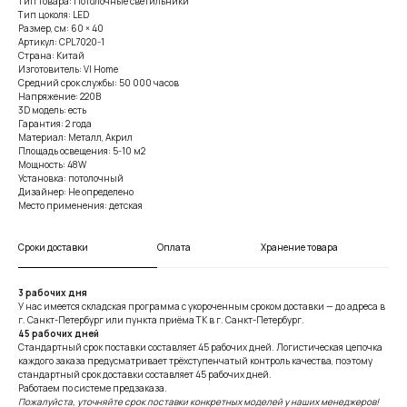
Тип товара: Потолочные светильники
Тип цоколя: LED
Размер, см: 60 × 40
Артикул: CPL7020-1
Страна: Китай
Изготовитель: VI Home
Средний срок службы: 50 000 часов
Напряжение: 220В
3D модель: есть
Гарантия: 2 года
Материал: Металл, Акрил
Площадь освещения: 5-10 м2
Мощность: 48W
Установка: потолочный
Дизайнер: Не определено
Место применения: детская
Сроки доставки
Оплата
Хранение товара
3 рабочих дня
У нас имеется складская программа с укороченным сроком доставки — до адреса в
г. Санкт-Петербург или пункта приёма ТК в г. Санкт-Петербург.
45 рабочих дней
Стандартный срок поставки составляет 45 рабочих дней. Логистическая цепочка
каждого заказа предусматривает трёхступенчатый контроль качества, поэтому
стандартный срок доставки составляет 45 рабочих дней.
Работаем по системе предзаказа.
Пожалуйста, уточняйте срок поставки конкретных моделей у наших менеджеров!