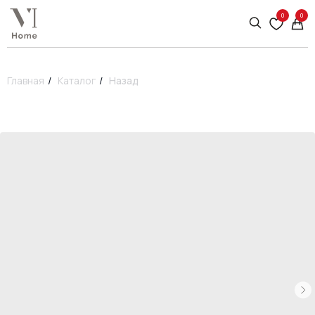
0
0
Главная
/
Каталог
/
Назад