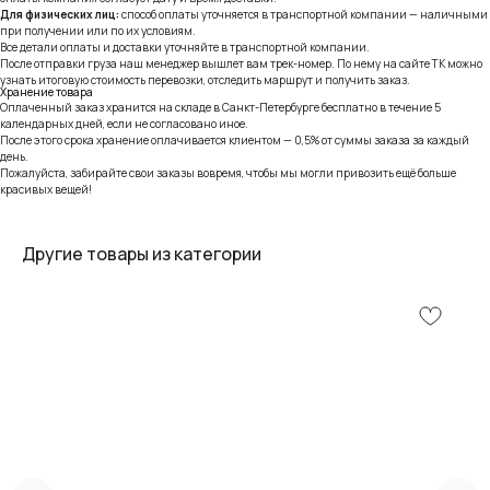
Для физических лиц:
способ оплаты уточняется в транспортной компании — наличными
при получении или по их условиям.
Все детали оплаты и доставки уточняйте в транспортной компании.
После отправки груза наш менеджер вышлет вам трек-номер. По нему на сайте ТК можно
узнать итоговую стоимость перевозки, отследить маршрут и получить заказ.
Хранение товара
Оплаченный заказ хранится на складе в Санкт-Петербурге бесплатно в течение 5
календарных дней, если не согласовано иное.
После этого срока хранение оплачивается клиентом — 0,5% от суммы заказа за каждый
день.
Пожалуйста, забирайте свои заказы вовремя, чтобы мы могли привозить ещё больше
красивых вещей!
Другие товары из категории