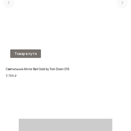
Светильник Mirror Ball Gold by Tom Dixon D15
Ква
3 799
₽
9 14