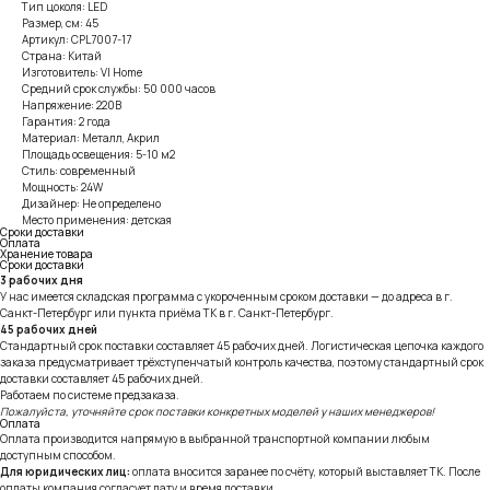
Тип цоколя: LED
Размер, см: 45
Артикул: CPL7007-17
Страна: Китай
Изготовитель: VI Home
Средний срок службы: 50 000 часов
Напряжение: 220В
Гарантия: 2 года
Материал: Металл, Акрил
Площадь освещения: 5-10 м2
Стиль: современный
Мощность: 24W
Дизайнер: Не определено
Место применения: детская
Сроки доставки
Оплата
Хранение товара
Сроки доставки
3 рабочих дня
У нас имеется складская программа с укороченным сроком доставки — до адреса в г.
Санкт-Петербург или пункта приёма ТК в г. Санкт-Петербург.
45 рабочих дней
Стандартный срок поставки составляет 45 рабочих дней. Логистическая цепочка каждого
заказа предусматривает трёхступенчатый контроль качества, поэтому стандартный срок
доставки составляет 45 рабочих дней.
Работаем по системе предзаказа.
Пожалуйста, уточняйте срок поставки конкретных моделей у наших менеджеров!
Оплата
Оплата производится напрямую в выбранной транспортной компании любым
доступным способом.
Для юридических лиц:
оплата вносится заранее по счёту, который выставляет ТК. После
оплаты компания согласует дату и время доставки.