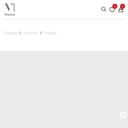
0
0
Главная
/
Каталог
/
Назад