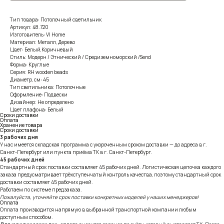
Тип товара: Потолочный светильник
Артикул: 48.720
Изготовитель: VI Home
Материал: Металл, Дерево
Цвет: Белый,Коричневый
Стиль: Модерн / Этнический / Средиземноморский /Send
Форма: Круглые
Серия: RH wooden beads
Диаметр, см: 45
Тип светильника: Потолочные
Оформление: Подвески
Дизайнер: Не определено
Цвет плафона: Белый
Сроки доставки
Оплата
Хранение товара
Сроки доставки
3 рабочих дня
У нас имеется складская программа с укороченным сроком доставки — до адреса в г.
Санкт-Петербург или пункта приёма ТК в г. Санкт-Петербург.
45 рабочих дней
Стандартный срок поставки составляет 45 рабочих дней. Логистическая цепочка каждого
заказа предусматривает трёхступенчатый контроль качества, поэтому стандартный срок
доставки составляет 45 рабочих дней.
Работаем по системе предзаказа.
Пожалуйста, уточняйте срок поставки конкретных моделей у наших менеджеров!
Оплата
Оплата производится напрямую в выбранной транспортной компании любым
доступным способом.