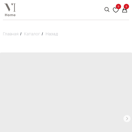
0
0
Главная
/
Каталог
/
Назад