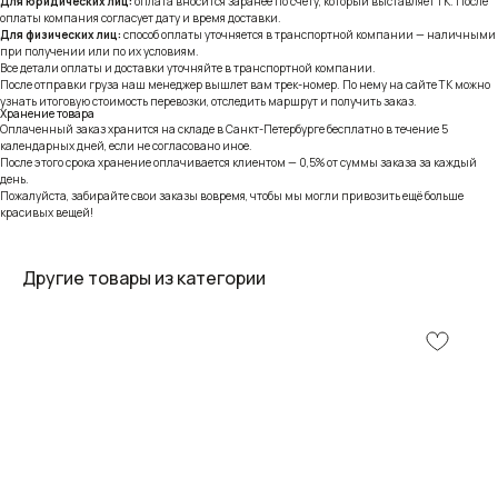
Для юридических лиц:
оплата вносится заранее по счёту, который выставляет ТК. После
оплаты компания согласует дату и время доставки.
Для физических лиц:
способ оплаты уточняется в транспортной компании — наличными
при получении или по их условиям.
Все детали оплаты и доставки уточняйте в транспортной компании.
После отправки груза наш менеджер вышлет вам трек-номер. По нему на сайте ТК можно
узнать итоговую стоимость перевозки, отследить маршрут и получить заказ.
Хранение товара
Оплаченный заказ хранится на складе в Санкт-Петербурге бесплатно в течение 5
календарных дней, если не согласовано иное.
После этого срока хранение оплачивается клиентом — 0,5% от суммы заказа за каждый
день.
Пожалуйста, забирайте свои заказы вовремя, чтобы мы могли привозить ещё больше
красивых вещей!
Другие товары из категории