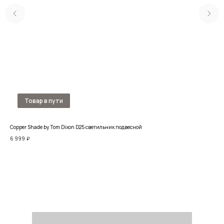
Copper Shade by Tom Dixon D25 светильник подвесной
Под
6 999
₽
6 3