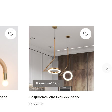
dent
Подвесной светильник Zerlo
Подв
14 770
₽
9 90