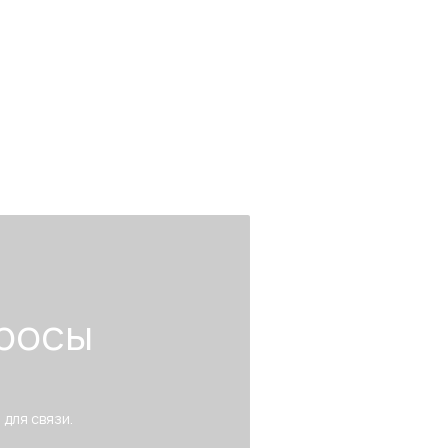
росы
 для связи.