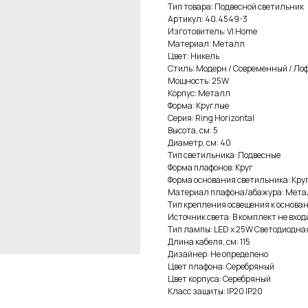
Тип товара: Подвесной светильник
Артикул: 40.4549-3
Изготовитель: VI Home
Материал: Металл
Цвет: Никель
Стиль: Модерн / Современный / Лоф
Мощность: 25W
Корпус: Металл
Форма: Круглые
Серия: Ring Horizontal
Высота, см: 5
Диаметр, см: 40
Тип светильника: Подвесные
Форма плафонов: Круг
Форма основания светильника: Кру
Материал плафона/абажура: Мет
Тип крепления освещения к основан
Источник света: В комплект не вход
Тип лампы: LED x 25W Светодиодна
Длина кабеля, см: 115
Дизайнер: Не определено
Цвет плафона: Серебряный
Цвет корпуса: Серебряный
Класс защиты: IP20 IP20