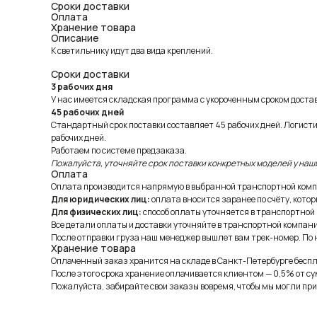
Сроки доставки
Оплата
Хранение товара
Описание
К светильнику идут два вида креплений.
Сроки доставки
3 рабочих дня
У нас имеется складская программа с укороченным сроком доставк
45 рабочих дней
Стандартный срок поставки составляет 45 рабочих дней. Логист
рабочих дней.
Работаем по системе предзаказа.
Пожалуйста, уточняйте срок поставки конкретных моделей у наш
Оплата
Оплата производится напрямую в выбранной транспортной комп
Для юридических лиц:
оплата вносится заранее по счёту, котор
Для физических лиц:
способ оплаты уточняется в транспортной
Все детали оплаты и доставки уточняйте в транспортной компани
После отправки груза наш менеджер вышлет вам трек-номер. По н
Хранение товара
Оплаченный заказ хранится на складе в Санкт-Петербурге беспла
После этого срока хранение оплачивается клиентом — 0,5% от су
Пожалуйста, забирайте свои заказы вовремя, чтобы мы могли при