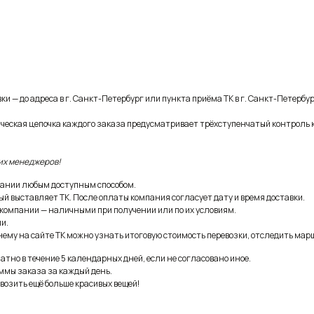
и — до адреса в г. Санкт-Петербург или пункта приёма ТК в г. Санкт-Петербур
ическая цепочка каждого заказа предусматривает трёхступенчатый контроль 
их менеджеров!
ании любым доступным способом.
ый выставляет ТК. После оплаты компания согласует дату и время доставки.
 компании — наличными при получении или по их условиям.
и.
ему на сайте ТК можно узнать итоговую стоимость перевозки, отследить марш
тно в течение 5 календарных дней, если не согласовано иное.
ммы заказа за каждый день.
возить ещё больше красивых вещей!