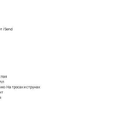
т /Send
глая
алл
ию: На тросах и струнах
ит
я