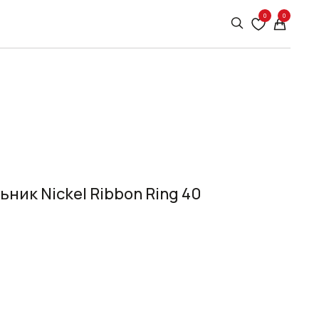
0
0
ник Nickel Ribbon Ring 40