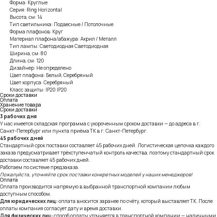
Форма: Круглые
Серия: Ring Horizontal
Высота, см: 14
Тип светильника: Подвесные / Потолочные
Форма плафонов: Круг
Материал плафона/абажура: Акрил / Металл
Тип лампы: Светодиодная Светодиодная
Ширина, см: 80
Длина, см: 120
Дизайнер: Не определено
Цвет плафона: Белый, Серебряный
Цвет корпуса: Серебряный
Класс защиты: IP20 IP20
Сроки доставки
Оплата
Хранение товара
Сроки доставки
3 рабочих дня
У нас имеется складская программа с укороченным сроком доставки — до адреса в г.
Санкт-Петербург или пункта приёма ТК в г. Санкт-Петербург.
45 рабочих дней
Стандартный срок поставки составляет 45 рабочих дней. Логистическая цепочка каждого
заказа предусматривает трёхступенчатый контроль качества, поэтому стандартный срок
доставки составляет 45 рабочих дней.
Работаем по системе предзаказа.
Пожалуйста, уточняйте срок поставки конкретных моделей у наших менеджеров!
Оплата
Оплата производится напрямую в выбранной транспортной компании любым
доступным способом.
Для юридических лиц:
оплата вносится заранее по счёту, который выставляет ТК. После
оплаты компания согласует дату и время доставки.
Для физических лиц:
способ оплаты уточняется в транспортной компании — наличными