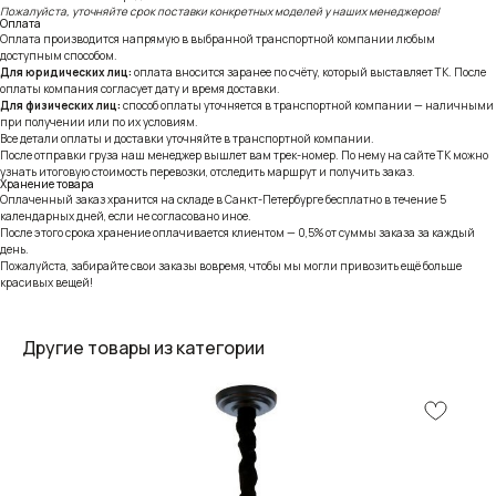
Пожалуйста, уточняйте срок поставки конкретных моделей у наших менеджеров!
Оплата
Оплата производится напрямую в выбранной транспортной компании любым
доступным способом.
Для юридических лиц:
оплата вносится заранее по счёту, который выставляет ТК. После
оплаты компания согласует дату и время доставки.
Для физических лиц:
способ оплаты уточняется в транспортной компании — наличными
при получении или по их условиям.
Все детали оплаты и доставки уточняйте в транспортной компании.
После отправки груза наш менеджер вышлет вам трек-номер. По нему на сайте ТК можно
узнать итоговую стоимость перевозки, отследить маршрут и получить заказ.
Хранение товара
Оплаченный заказ хранится на складе в Санкт-Петербурге бесплатно в течение 5
календарных дней, если не согласовано иное.
После этого срока хранение оплачивается клиентом — 0,5% от суммы заказа за каждый
день.
Пожалуйста, забирайте свои заказы вовремя, чтобы мы могли привозить ещё больше
красивых вещей!
Другие товары из категории