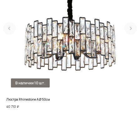
Люстра Rhinestone A Ø 50см
Люс
40 710
₽
64 