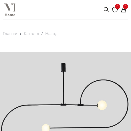
0
0
Главная
/
Каталог
/
Назад