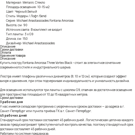
Материал: Металл, Стекло
Площадь освещения: 10-15 м2
Цвет: Черный,Белый
Стиль: Модерн / Лофт /Send
Серия: Michael Anastassiades Fontana Amorosa
Высота, см: 90
Источник света: В комплект не входит
Тип лампы: 3 x G9
Длина, см: 150
Дизайнер: Michael Anastassiades
Описание
Сроки доставки
Оплата
Хранение товара
Описание
Купить люстру Fontana Amorosa Three Vortex Black – стоит за элегантное сочетание
современного стиля и индустриального шарма.
Люстра имеет плафоны различных диаметров (8, 10 и 12 см), которые создают эффект
вихря и движения, при этом подчеркивая индивидуальность и уникальность дизайна.
Для освещения используются три лампы с цоколем G9, отвечая за достаточное освещение
для пространства площадью от 10 до 15 квадратных метров.
Сроки доставки
3 рабочих дня
У нас имеется складская программа с укороченным сроком доставки — до адреса в г.
Санкт-Петербург или пункта приёма ТК в г. Санкт-Петербург.
45 рабочих дней
Стандартный срок поставки составляет 45 рабочих дней. Логистическая цепочка каждого
заказа предусматривает трёхступенчатый контроль качества, поэтому стандартный срок
доставки составляет 45 рабочих дней.
Работаем по системе предзаказа.