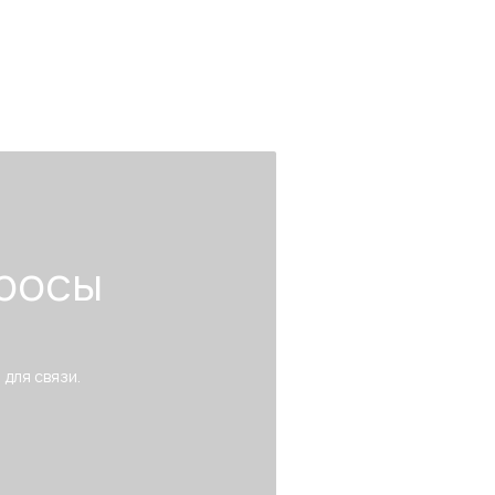
росы
 для связи.