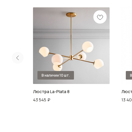
Ø 40 см
Люстра La-Plata 8
Люст
43 545
₽
13 4