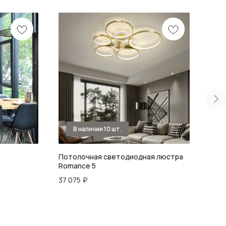
Потолочная светодиодная люстра
Люст
Romance 5
82 9
37 075
₽