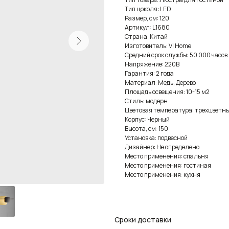
Тип цоколя: LED
Размер, см: 120
Артикул: L1680
Страна: Китай
Изготовитель: VI Home
Средний срок службы: 50 000 часов
Напряжение: 220В
Гарантия: 2 года
Материал: Медь, Дерево
Площадь освещения: 10-15 м2
Стиль: модерн
Цветовая температура: трехцветны
Корпус: Черный
Высота, см: 150
Установка: подвесной
Дизайнер: Не определено
Место применения: спальня
Место применения: гостиная
Место применения: кухня
Сроки доставки