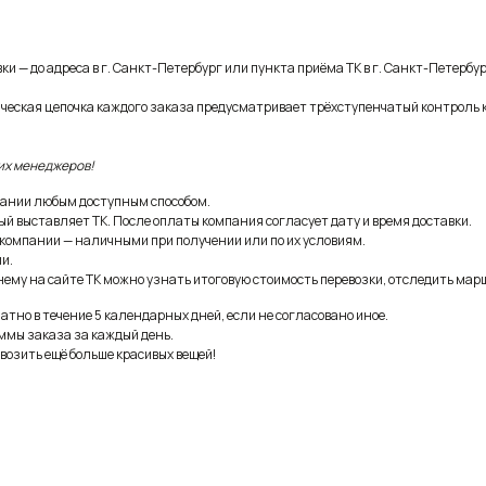
и — до адреса в г. Санкт-Петербург или пункта приёма ТК в г. Санкт-Петербур
ическая цепочка каждого заказа предусматривает трёхступенчатый контроль 
их менеджеров!
ании любым доступным способом.
ый выставляет ТК. После оплаты компания согласует дату и время доставки.
 компании — наличными при получении или по их условиям.
и.
ему на сайте ТК можно узнать итоговую стоимость перевозки, отследить марш
тно в течение 5 календарных дней, если не согласовано иное.
ммы заказа за каждый день.
возить ещё больше красивых вещей!