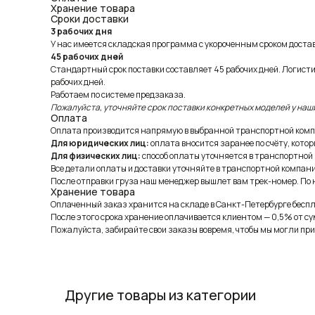
Хранение товара
Сроки доставки
3 рабочих дня
У нас имеется складская программа с укороченным сроком доставк
45 рабочих дней
Стандартный срок поставки составляет 45 рабочих дней. Логист
рабочих дней.
Работаем по системе предзаказа.
Пожалуйста, уточняйте срок поставки конкретных моделей у наш
Оплата
Оплата производится напрямую в выбранной транспортной комп
Для юридических лиц:
оплата вносится заранее по счёту, котор
Для физических лиц:
способ оплаты уточняется в транспортной
Все детали оплаты и доставки уточняйте в транспортной компани
После отправки груза наш менеджер вышлет вам трек-номер. По н
Хранение товара
Оплаченный заказ хранится на складе в Санкт-Петербурге беспла
После этого срока хранение оплачивается клиентом — 0,5% от су
Пожалуйста, забирайте свои заказы вовремя, чтобы мы могли при
Другие товары из категории