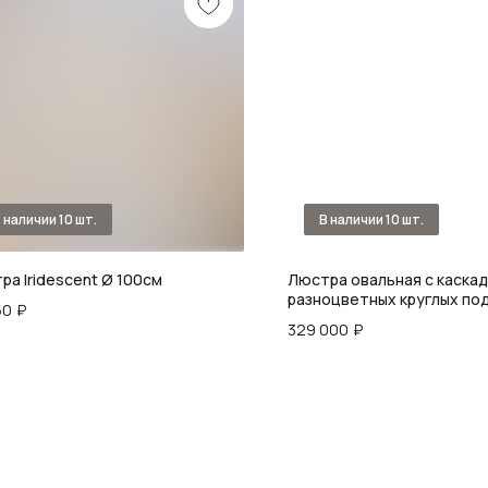
ра Iridescent Ø 100см
Люстра овальная с каскад
разноцветных круглых по
50
₽
Lustar
329 000
₽