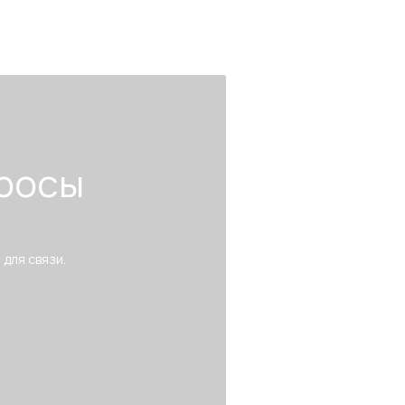
росы
 для связи.