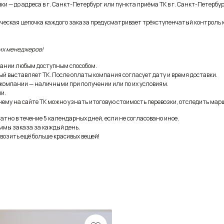
и — до адреса в г. Санкт-Петербург или пункта приёма ТК в г. Санкт-Петербур
ическая цепочка каждого заказа предусматривает трёхступенчатый контроль 
их менеджеров!
ании любым доступным способом.
ый выставляет ТК. После оплаты компания согласует дату и время доставки.
 компании — наличными при получении или по их условиям.
и.
ему на сайте ТК можно узнать итоговую стоимость перевозки, отследить марш
тно в течение 5 календарных дней, если не согласовано иное.
ммы заказа за каждый день.
возить ещё больше красивых вещей!