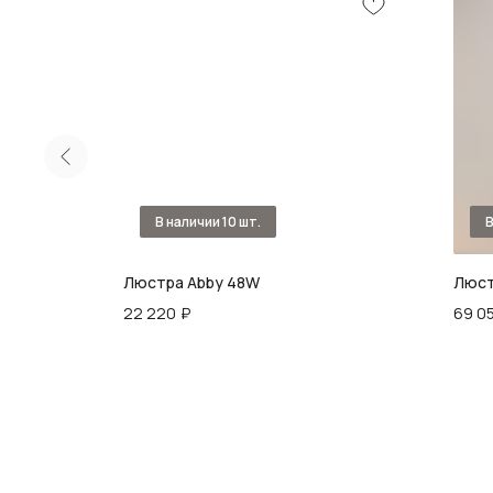
полая Ø 60
Люстра Abby 48W
Люст
22 220
₽
69 0