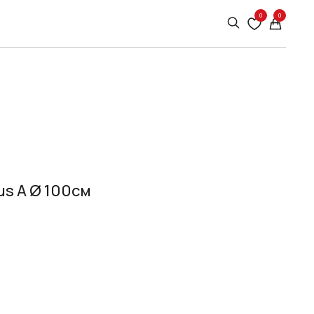
0
0
us A Ø 100см