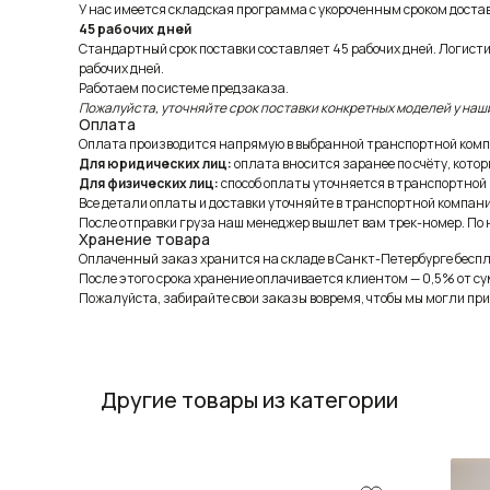
У нас имеется складская программа с укороченным сроком доставк
45 рабочих дней
Стандартный срок поставки составляет 45 рабочих дней. Логист
рабочих дней.
Работаем по системе предзаказа.
Пожалуйста, уточняйте срок поставки конкретных моделей у наш
Оплата
Оплата производится напрямую в выбранной транспортной комп
Для юридических лиц:
оплата вносится заранее по счёту, котор
Для физических лиц:
способ оплаты уточняется в транспортной
Все детали оплаты и доставки уточняйте в транспортной компани
После отправки груза наш менеджер вышлет вам трек-номер. По н
Хранение товара
Оплаченный заказ хранится на складе в Санкт-Петербурге беспла
После этого срока хранение оплачивается клиентом — 0,5% от су
Пожалуйста, забирайте свои заказы вовремя, чтобы мы могли при
Другие товары из категории