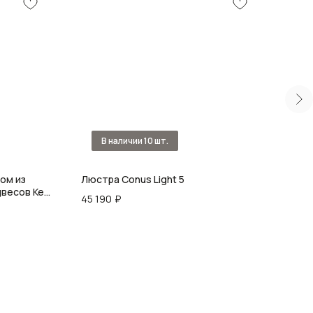
ом из
Люстра Conus Light 5
Люст
двесов Key
45 190
₽
73 9