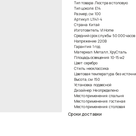
Тип товара: Люстра в столовую
Тип цоколя: E14
Размер, см: 100
Артикул: L1141-4
Страна: Китай
Изготовитель: VI Home
Средний срок службы: 50 000 часов
Напряжение: 220В
Гарантия: 1 год
Материал: Металл, ХруСталь
Площадь освещения: 10-15 м2
Цвет: серебро
Стиль: неоклассика
Цветовая температура: без источни
Высота, см: 150
Установка: подвесной
Дизайнер: Не определено
Место применения: спальня
Место применения: гостиная
Место применения: столовая
Сроки доставки