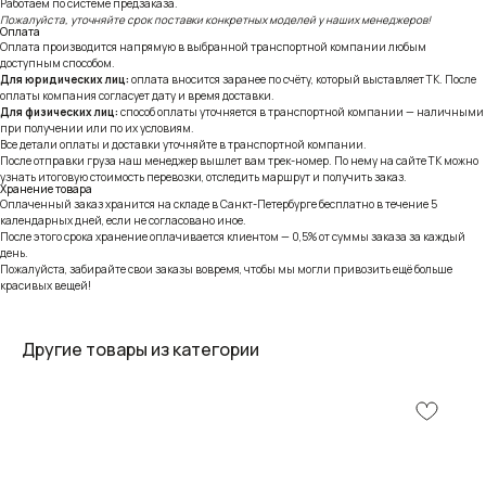
Работаем по системе предзаказа.
Пожалуйста, уточняйте срок поставки конкретных моделей у наших менеджеров!
Оплата
Оплата производится напрямую в выбранной транспортной компании любым
доступным способом.
Для юридических лиц:
оплата вносится заранее по счёту, который выставляет ТК. После
оплаты компания согласует дату и время доставки.
Для физических лиц:
способ оплаты уточняется в транспортной компании — наличными
при получении или по их условиям.
Все детали оплаты и доставки уточняйте в транспортной компании.
После отправки груза наш менеджер вышлет вам трек-номер. По нему на сайте ТК можно
узнать итоговую стоимость перевозки, отследить маршрут и получить заказ.
Хранение товара
Оплаченный заказ хранится на складе в Санкт-Петербурге бесплатно в течение 5
календарных дней, если не согласовано иное.
После этого срока хранение оплачивается клиентом — 0,5% от суммы заказа за каждый
день.
Пожалуйста, забирайте свои заказы вовремя, чтобы мы могли привозить ещё больше
красивых вещей!
Другие товары из категории