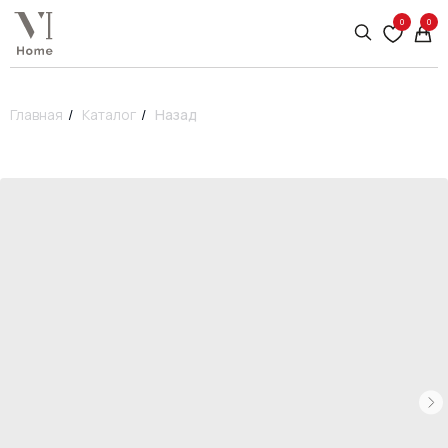
0
0
Главная
/
Каталог
/
Назад