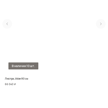
Люстра Jikloe 80 см
Люст
66 040
₽
11 3