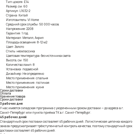
Тип цоколя: E14
Размер, см: 60
Артикул: L1632-2
Страна: Китай
Изготовитель: VI Home
Средний срок службы: 50 000 часов
Напряжение: 220В
Гарантия: 1 год
Материал: Металл, Акрил
Площадь освещения: 8-12 м2
Цвет: Золото
Стиль: неоклассика
Цветовая температура: без источника света
Высота, см: 150
Количество ламп: 8
Установка: подвесной
Дизайнер: Не определено
Место применения: спальня
Место применения: гостиная
Место применения: кухня
Сроки доставки
Оплата
Хранение товара
Сроки доставки
3 рабочих дня
У нас имеется складская программа с укороченным сроком доставки — до адреса в г.
Санкт-Петербург или пункта приёма ТК в г. Санкт-Петербург.
45 рабочих дней
Стандартный срок поставки составляет 45 рабочих дней. Логистическая цепочка каждого
заказа предусматривает трёхступенчатый контроль качества, поэтому стандартный срок
доставки составляет 45 рабочих дней.