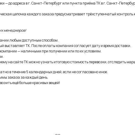
и — до адреса в г. Санкт-Петербург или пункта приёма ТК в г. Санкт-Петербур
ическая цепочка каждого заказа предусматривает трёхступенчатый контроль 
их менеджеров!
ании любым доступным способом.
ый выставляет ТК. После оплаты компания согласует дату и время доставки.
 компании — наличными при получении или по их условиям.
и.
ему на сайте ТК можно узнать итоговую стоимость перевозки, отследить марш
тно в течение 5 календарных дней, если не согласовано иное.
ммы заказа за каждый день.
возить ещё больше красивых вещей!