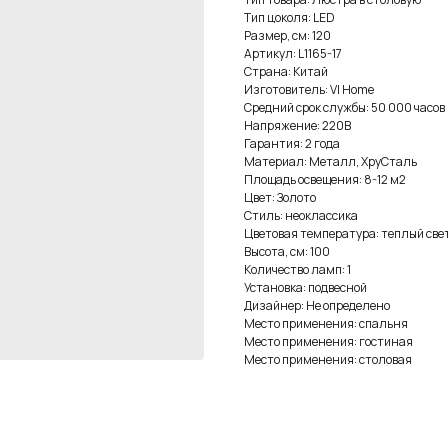
Тип цоколя: LED
Размер, см: 120
Артикул: L1165-17
Страна: Китай
Изготовитель: VI Home
Средний срок службы: 50 000 часов
Напряжение: 220В
Гарантия: 2 года
Материал: Металл, ХруСталь
Площадь освещения: 8-12 м2
Цвет: Золото
Стиль: неоклассика
Цветовая температура: теплый све
Высота, см: 100
Количество ламп: 1
Установка: подвесной
Дизайнер: Не определено
Место применения: спальня
Место применения: гостиная
Место применения: столовая