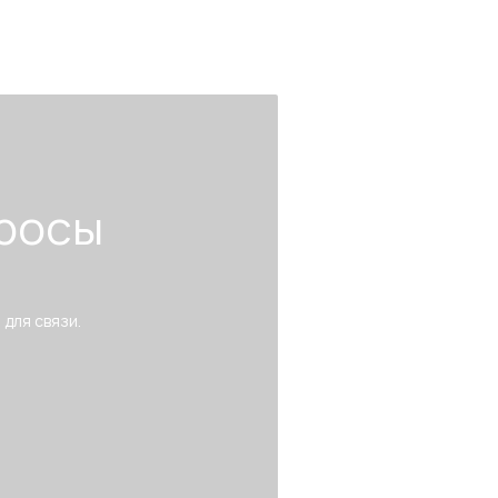
росы
 для связи.