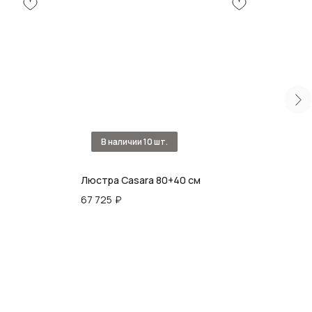
Люстра Casara 80+40 см
Люст
67 725
₽
33 6