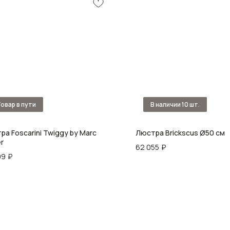
ра Foscarini Twiggy by Marc
Люстра Brickscus Ø50 см
r
62 055
₽
99
₽