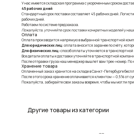
У нас имеется складская программа с укороченным сроком доставк
45 рабочих дней
Стандартный срок поставки составляет 45 рабочих дней. Логист
рабочих дней.
Работаем по системе предзаказа.
Пожалуйста, уточняйте срок поставки конкретных моделей у наш
Оплата
Оплата производится напрямую в выбранной транспортной комп
Для юридических лиц:
оплата вносится заранее по счёту, котор
Для физических лиц:
способ оплаты уточняется в транспортной
Все детали оплаты и доставки уточняйте в транспортной компани
После отправки груза наш менеджер вышлет вам трек-номер. По н
Хранение товара
Оплаченный заказ хранится на складе в Санкт-Петербурге беспла
После этого срока хранение оплачивается клиентом — 0,5% от су
Пожалуйста, забирайте свои заказы вовремя, чтобы мы могли при
Другие товары из категории