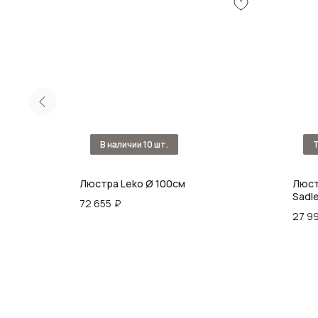
Люстра Leko Ø 100см
Люст
Sadle
72 655
₽
27 9