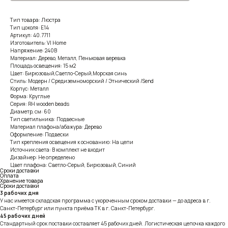
Тип товара: Люстра
Тип цоколя: E14
Артикул: 40.7711
Изготовитель: VI Home
Напряжение: 240В
Материал: Дерево, Металл, Пеньковая веревка
Площадь освещения: 15 м2
Цвет: Бирюзовый,Светло-Серый,Морская синь
Стиль: Модерн / Средиземноморский / Этнический /Send
Корпус: Металл
Форма: Круглые
Серия: RH wooden beads
Диаметр, см: 60
Тип светильника: Подвесные
Материал плафона/абажура: Дерево
Оформление: Подвески
Тип крепления освещения к основанию: На цепи
Источник света: В комплект не входит
Дизайнер: Не определено
Цвет плафона: Светло-Серый, Бирюзовый, Синий
Сроки доставки
Оплата
Хранение товара
Сроки доставки
3 рабочих дня
У нас имеется складская программа с укороченным сроком доставки — до адреса в г.
Санкт-Петербург или пункта приёма ТК в г. Санкт-Петербург.
45 рабочих дней
Стандартный срок поставки составляет 45 рабочих дней. Логистическая цепочка каждого