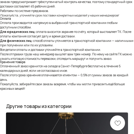
заказа предусматривает трёхступенчатый контроль качества, поэтому стандартный срок
доставки составляет 45 рабочих дней.
Работаем по системе предзаказа.
Пожалуйста, уточняйте срок поставки конкретных моделей у наших менеджеров!
Оплата
Оплата производится напрямую в выбранной транспортной компании любым
доступным способом.
Для юридических лиц:
оплата вносится заранее по счёту, который выставляет ТК. После
оплаты компания согласует дату и время доставки.
Для физических лиц:
способ оплаты уточняется в транспортной компании — наличными
при получении или по их условиям.
Все детали оплаты и доставки уточняйте в транспортной компании.
После отправки груза наш менеджер вышлет вам трек-номер. По нему на сайте ТК можно
узнать итоговую стоимость перевозки, отследить маршрут и получить заказ.
Хранение товара
Оплаченный заказ хранится на складе в Санкт-Петербурге бесплатно в течение 5
календарных дней, если не согласовано иное.
После этого срока хранение оплачивается клиентом — 0,5% от суммы заказа за каждый
день.
Пожалуйста, забирайте свои заказы вовремя, чтобы мы могли привозить ещё больше
красивых вещей!
Другие товары из категории