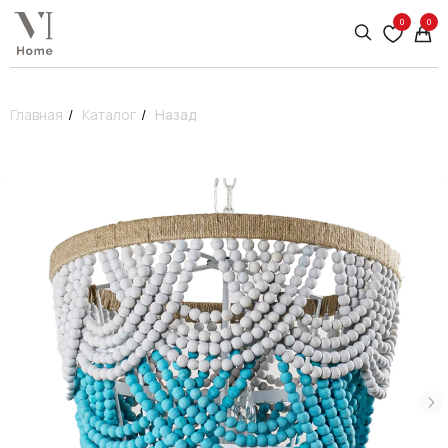
0
0
Главная
/
Каталог
/
Назад