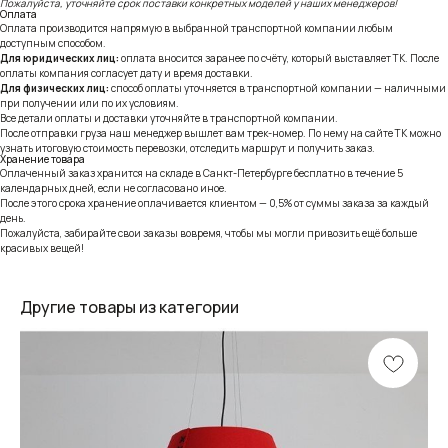
Пожалуйста, уточняйте срок поставки конкретных моделей у наших менеджеров!
Оплата
Оплата производится напрямую в выбранной транспортной компании любым
доступным способом.
Для юридических лиц:
оплата вносится заранее по счёту, который выставляет ТК. После
оплаты компания согласует дату и время доставки.
Для физических лиц:
способ оплаты уточняется в транспортной компании — наличными
при получении или по их условиям.
Все детали оплаты и доставки уточняйте в транспортной компании.
После отправки груза наш менеджер вышлет вам трек-номер. По нему на сайте ТК можно
узнать итоговую стоимость перевозки, отследить маршрут и получить заказ.
Хранение товара
Оплаченный заказ хранится на складе в Санкт-Петербурге бесплатно в течение 5
календарных дней, если не согласовано иное.
После этого срока хранение оплачивается клиентом — 0,5% от суммы заказа за каждый
день.
Пожалуйста, забирайте свои заказы вовремя, чтобы мы могли привозить ещё больше
красивых вещей!
Другие товары из категории