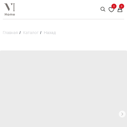
0
0
Главная
/
Каталог
/
Назад