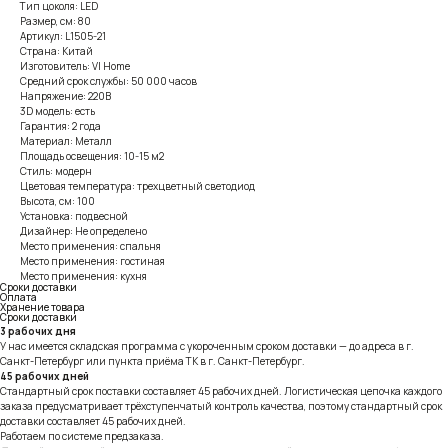
Тип цоколя: LED
Размер, см: 80
Артикул: L1505-21
Страна: Китай
Изготовитель: VI Home
Средний срок службы: 50 000 часов
Напряжение: 220В
3D модель: есть
Гарантия: 2 года
Материал: Металл
Площадь освещения: 10-15 м2
Стиль: модерн
Цветовая температура: трехцветный светодиод
Высота, см: 100
Установка: подвесной
Дизайнер: Не определено
Место применения: спальня
Место применения: гостиная
Место применения: кухня
Сроки доставки
Оплата
Хранение товара
Сроки доставки
3 рабочих дня
У нас имеется складская программа с укороченным сроком доставки — до адреса в г.
Санкт-Петербург или пункта приёма ТК в г. Санкт-Петербург.
45 рабочих дней
Стандартный срок поставки составляет 45 рабочих дней. Логистическая цепочка каждого
заказа предусматривает трёхступенчатый контроль качества, поэтому стандартный срок
доставки составляет 45 рабочих дней.
Работаем по системе предзаказа.