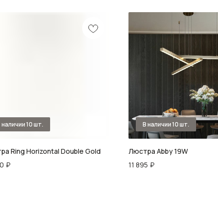
а Ring Horizontal Double Gold
Люстра Abby 19W
00
₽
11 895
₽