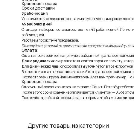
Хранение товара
Сроки доставки
3 рабочих дня
У нас имеется складская программа с укороченным сроком доставк
45 рабочих дней
Стандартный срок поставки составляет 45 рабочих дней. Логист
рабочих дней.
Работаем по системе предзаказа.
Пожалуйста, уточняйте срок поставки конкретных моделей у наш
Оплата
Оплата производится напрямую в выбранной транспортной комп
Для юридических лиц:
оплата вносится заранее по счёту, котор
Для физических лиц:
способ оплаты уточняется в транспортной
Все детали оплаты и доставки уточняйте в транспортной компани
После отправки груза наш менеджер вышлет вам трек-номер. По н
Хранение товара
Оплаченный заказ хранится на складе в Санкт-Петербурге беспла
После этого срока хранение оплачивается клиентом — 0,5% от су
Пожалуйста, забирайте свои заказы вовремя, чтобы мы могли при
Другие товары из категории