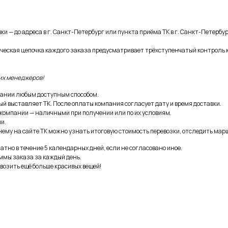
и — до адреса в г. Санкт-Петербург или пункта приёма ТК в г. Санкт-Петербур
ическая цепочка каждого заказа предусматривает трёхступенчатый контроль 
их менеджеров!
ании любым доступным способом.
ый выставляет ТК. После оплаты компания согласует дату и время доставки.
 компании — наличными при получении или по их условиям.
и.
ему на сайте ТК можно узнать итоговую стоимость перевозки, отследить марш
тно в течение 5 календарных дней, если не согласовано иное.
ммы заказа за каждый день.
возить ещё больше красивых вещей!