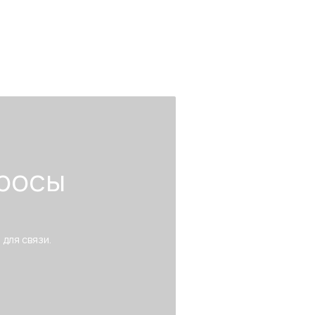
росы
 для связи.