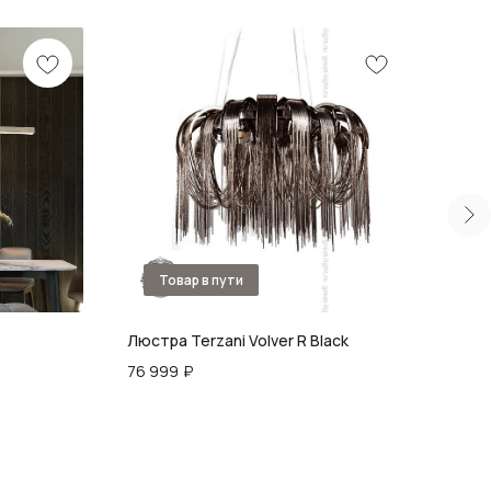
Люстра Terzani Volver R Black
Люст
76 999
₽
51 0