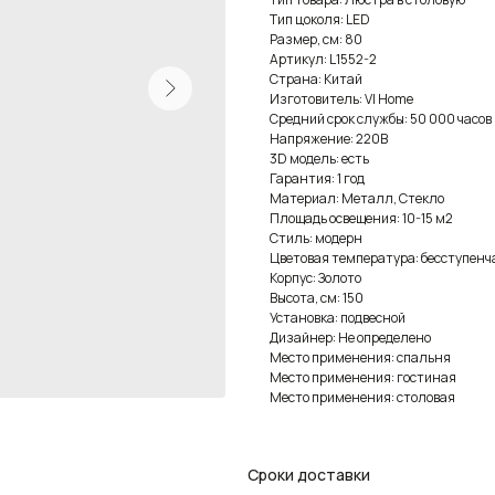
Тип цоколя: LED
Размер, см: 80
Артикул: L1552-2
Страна: Китай
Изготовитель: VI Home
Средний срок службы: 50 000 часов
Напряжение: 220В
3D модель: есть
Гарантия: 1 год
Материал: Металл, Стекло
Площадь освещения: 10-15 м2
Стиль: модерн
Цветовая температура: бесступен
Корпус: Золото
Высота, см: 150
Установка: подвесной
Дизайнер: Не определено
Место применения: спальня
Место применения: гостиная
Место применения: столовая
Сроки доставки