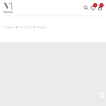
0
0
Главная
/
Каталог
/
Назад