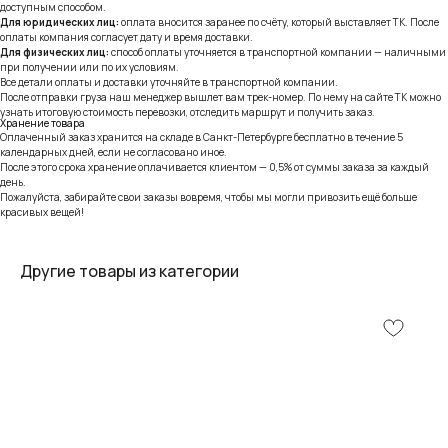
доступным способом.
Для юридических лиц:
оплата вносится заранее по счёту, который выставляет ТК. После
оплаты компания согласует дату и время доставки.
Для физических лиц:
способ оплаты уточняется в транспортной компании — наличными
при получении или по их условиям.
Все детали оплаты и доставки уточняйте в транспортной компании.
После отправки груза наш менеджер вышлет вам трек-номер. По нему на сайте ТК можно
узнать итоговую стоимость перевозки, отследить маршрут и получить заказ.
Хранение товара
Оплаченный заказ хранится на складе в Санкт-Петербурге бесплатно в течение 5
календарных дней, если не согласовано иное.
После этого срока хранение оплачивается клиентом — 0,5% от суммы заказа за каждый
день.
Пожалуйста, забирайте свои заказы вовремя, чтобы мы могли привозить ещё больше
красивых вещей!
Другие товары из категории