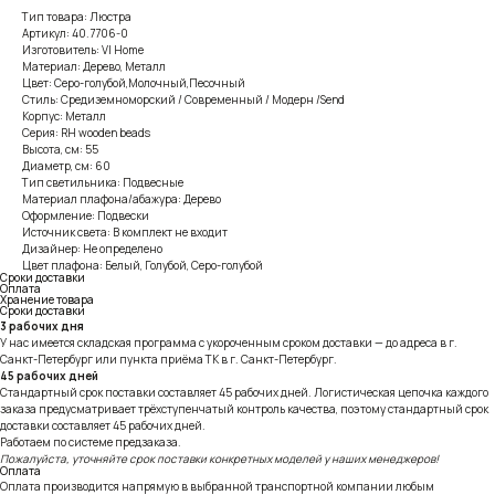
Тип товара: Люстра
Артикул: 40.7706-0
Изготовитель: VI Home
Материал: Дерево, Металл
Цвет: Серо-голубой,Молочный,Песочный
Стиль: Средиземноморский / Современный / Модерн /Send
Корпус: Металл
Серия: RH wooden beads
Высота, см: 55
Диаметр, см: 60
Тип светильника: Подвесные
Материал плафона/абажура: Дерево
Оформление: Подвески
Источник света: В комплект не входит
Дизайнер: Не определено
Цвет плафона: Белый, Голубой, Серо-голубой
Сроки доставки
Оплата
Хранение товара
Сроки доставки
3 рабочих дня
У нас имеется складская программа с укороченным сроком доставки — до адреса в г.
Санкт-Петербург или пункта приёма ТК в г. Санкт-Петербург.
45 рабочих дней
Стандартный срок поставки составляет 45 рабочих дней. Логистическая цепочка каждого
заказа предусматривает трёхступенчатый контроль качества, поэтому стандартный срок
доставки составляет 45 рабочих дней.
Работаем по системе предзаказа.
Пожалуйста, уточняйте срок поставки конкретных моделей у наших менеджеров!
Оплата
Оплата производится напрямую в выбранной транспортной компании любым