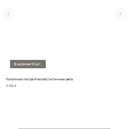
Потолочная люстра Riverside 2 источника света
Люс
11 150
₽
63 