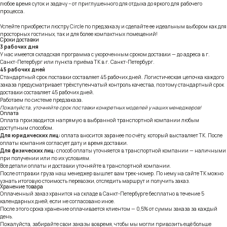
любое время суток и задачу – от приглушенного для отдыха до яркого для рабочего
процесса.
Успейте приобрести люстру Circle по предзаказу и сделайте ее идеальным выбором как для
просторных гостиных, так и для более компактных помещений!
Сроки доставки
3 рабочих дня
У нас имеется складская программа с укороченным сроком доставки — до адреса в г.
Санкт-Петербург или пункта приёма ТК в г. Санкт-Петербург.
45 рабочих дней
Стандартный срок поставки составляет 45 рабочих дней. Логистическая цепочка каждого
заказа предусматривает трёхступенчатый контроль качества, поэтому стандартный срок
доставки составляет 45 рабочих дней.
Работаем по системе предзаказа.
Пожалуйста, уточняйте срок поставки конкретных моделей у наших менеджеров!
Оплата
Оплата производится напрямую в выбранной транспортной компании любым
доступным способом.
Для юридических лиц:
оплата вносится заранее по счёту, который выставляет ТК. После
оплаты компания согласует дату и время доставки.
Для физических лиц:
способ оплаты уточняется в транспортной компании — наличными
при получении или по их условиям.
Все детали оплаты и доставки уточняйте в транспортной компании.
После отправки груза наш менеджер вышлет вам трек-номер. По нему на сайте ТК можно
узнать итоговую стоимость перевозки, отследить маршрут и получить заказ.
Хранение товара
Оплаченный заказ хранится на складе в Санкт-Петербурге бесплатно в течение 5
календарных дней, если не согласовано иное.
После этого срока хранение оплачивается клиентом — 0,5% от суммы заказа за каждый
день.
Пожалуйста, забирайте свои заказы вовремя, чтобы мы могли привозить ещё больше