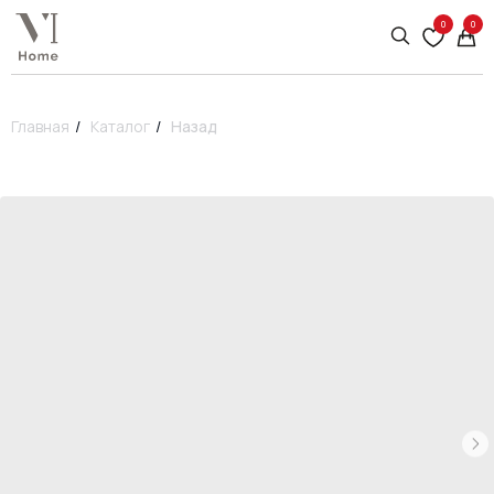
0
0
Главная
/
Каталог
/
Назад