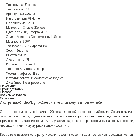
Тип товара: Люстра
Тип цоколя: E12
Артикул: 40.7482-0
Изготовитель: VI Home
Напряжение: 120В
Материал: Стекло, Железо
Цвет: Черный,Прозрачный
Стиль: Модерн / Современный /Send
Мощность: 60W
Технологии: Димирование
Серия: Sequins
Высота, см: 79
Диаметр, см: 71
Количество ламп: 6
Тип светильника: Люстра
Форма плафонов: Шар
Источник света: В комплект не входит
Дизайнер: Не определено
Описание
Сроки доставки
Оплата
Хранение товара
Описание
Люстра шар Circle of Light – Дает сияние, словно луна в ночном небе.
Станьте гостем гостиной начала 20 века с люстрой из коллекции Sequins. Созданная из
закаленного стекла, подвесная люстра равномерно рассеивает свет, создавая мягкое,
приятное для глаз освещение. А в случае удара, стекло не раскрошится на острые осколки,
что сводит к минимуму риск травмирования.
Кроме того, возможность регулировки яркости позволит вам настраивать освещение под