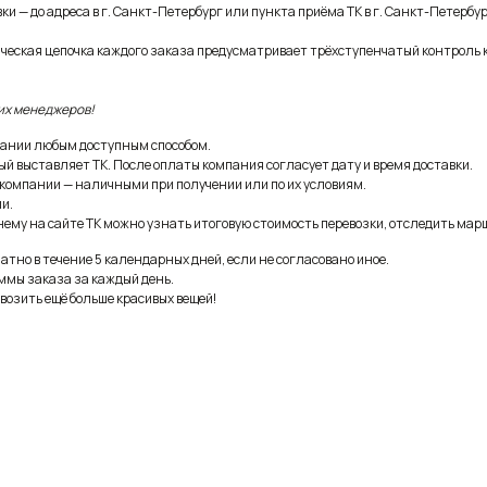
и — до адреса в г. Санкт-Петербург или пункта приёма ТК в г. Санкт-Петербур
ическая цепочка каждого заказа предусматривает трёхступенчатый контроль 
их менеджеров!
ании любым доступным способом.
ый выставляет ТК. После оплаты компания согласует дату и время доставки.
 компании — наличными при получении или по их условиям.
и.
ему на сайте ТК можно узнать итоговую стоимость перевозки, отследить марш
тно в течение 5 календарных дней, если не согласовано иное.
ммы заказа за каждый день.
возить ещё больше красивых вещей!