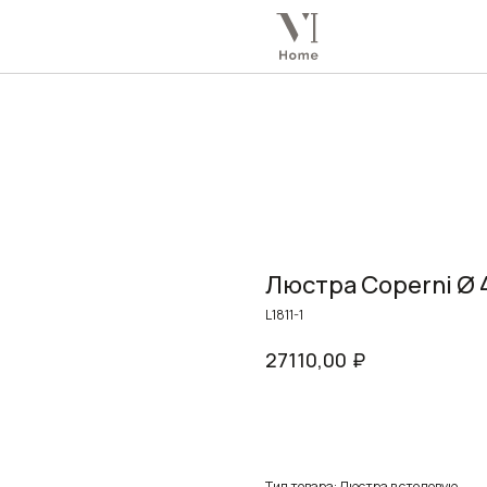
Люстра Coperni Ø
L1811-1
₽
27110,00
Заказать
Тип товара: Люстра в столовую