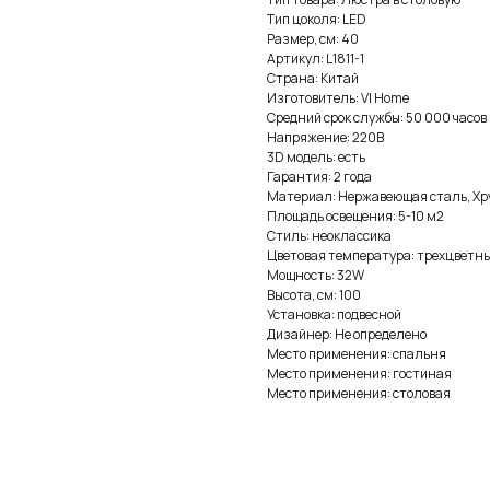
Тип цоколя: LED
Размер, см: 40
Артикул: L1811-1
Страна: Китай
Изготовитель: VI Home
Средний срок службы: 50 000 часов
Напряжение: 220В
3D модель: есть
Гарантия: 2 года
Материал: Нержавеющая сталь, Хр
Площадь освещения: 5-10 м2
Стиль: неоклассика
Цветовая температура: трехцветны
Мощность: 32W
Высота, см: 100
Установка: подвесной
Дизайнер: Не определено
Место применения: спальня
Место применения: гостиная
Место применения: столовая