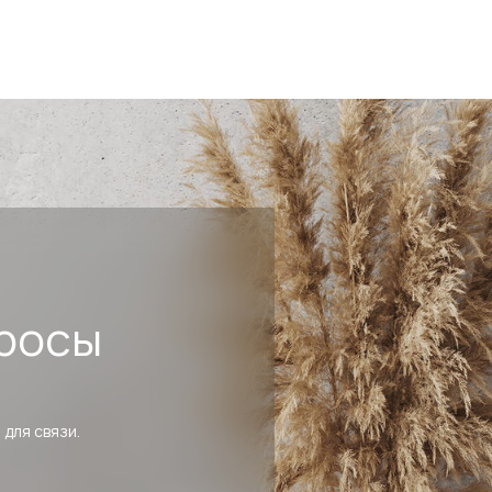
росы
 для связи.