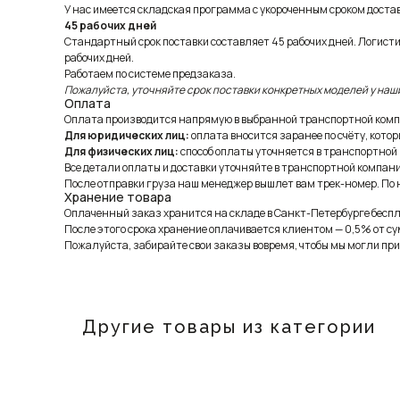
У нас имеется складская программа с укороченным сроком доставк
45 рабочих дней
Стандартный срок поставки составляет 45 рабочих дней. Логист
рабочих дней.
Работаем по системе предзаказа.
Пожалуйста, уточняйте срок поставки конкретных моделей у наш
Оплата
Оплата производится напрямую в выбранной транспортной комп
Для юридических лиц:
оплата вносится заранее по счёту, котор
Для физических лиц:
способ оплаты уточняется в транспортной
Все детали оплаты и доставки уточняйте в транспортной компани
После отправки груза наш менеджер вышлет вам трек-номер. По н
Хранение товара
Оплаченный заказ хранится на складе в Санкт-Петербурге беспла
После этого срока хранение оплачивается клиентом — 0,5% от су
Пожалуйста, забирайте свои заказы вовремя, чтобы мы могли при
Другие товары из категории