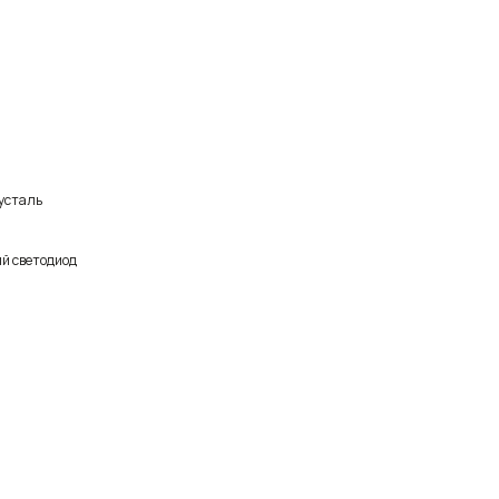
усталь
й светодиод