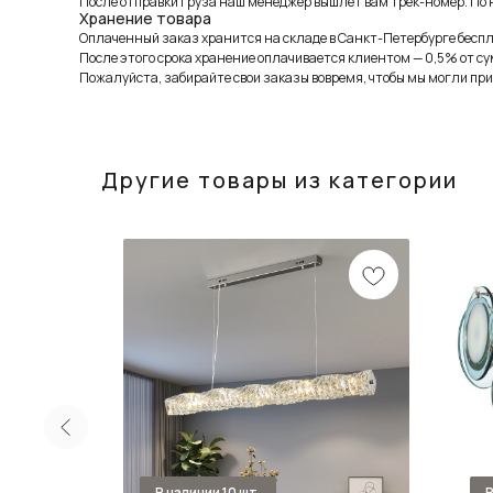
После отправки груза наш менеджер вышлет вам трек-номер. По н
Хранение товара
Оплаченный заказ хранится на складе в Санкт-Петербурге беспла
После этого срока хранение оплачивается клиентом — 0,5% от су
Пожалуйста, забирайте свои заказы вовремя, чтобы мы могли при
Другие товары из категории