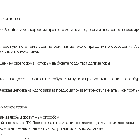
кристаллов.
рии Sequins. Имея каркас из прочного металла, подвесная люстра не деформир
 её от уютного приглушенного сияния до яркого, праздничного освещения. А в
ональным монтажникам.
шением своего дома, которым вы будете гордиться долгие годы!
и — до адреса в г. Санкт-Петербург или пункта приёма ТК в г. Санкт-Петербур
ическая цепочка каждого заказа предусматривает трёхступенчатый контроль 
их менеджеров!
ании любым доступным способом.
ый выставляет ТК. После оплаты компания согласует дату и время доставки.
 компании — наличными при получении или по их условиям.
и.