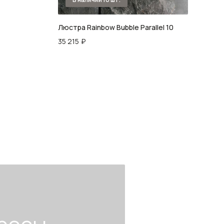
Люстра Rainbow Bubble Parallel 10
Люс
35 215
₽
42 5