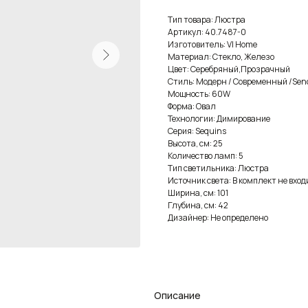
Тип товара: Люстра
Артикул: 40.7487-0
Изготовитель: VI Home
Материал: Стекло, Железо
Цвет: Серебряный,Прозрачный
Стиль: Модерн / Современный /Sen
Мощность: 60W
Форма: Овал
Технологии: Димирование
Серия: Sequins
Высота, см: 25
Количество ламп: 5
Тип светильника: Люстра
Источник света: В комплект не вход
Ширина, см: 101
Глубина, см: 42
Дизайнер: Не определено
Описание