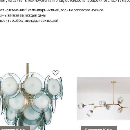
ему на сайте ТК можно узнать итоговую стоимость перевозки, отследить марш
тно в течение 5 календарных дней, если не согласовано иное.
ммы заказа за каждый день.
возить ещё больше красивых вещей!