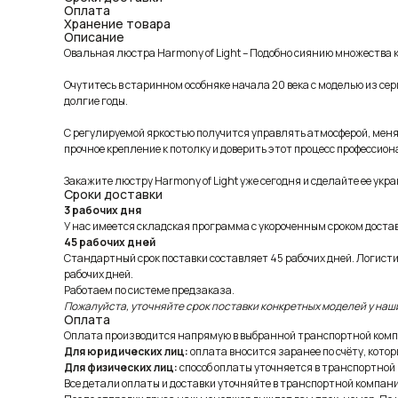
Оплата
Хранение товара
Описание
Овальная люстра Harmony of Light – Подобно сиянию множества 
Очутитесь в старинном особняке начала 20 века с моделью из се
долгие годы.
С регулируемой яркостью получится управлять атмосферой, меняя
прочное крепление к потолку и доверить этот процесс професси
Закажите люстру Harmony of Light уже сегодня и сделайте ее укра
Сроки доставки
3 рабочих дня
У нас имеется складская программа с укороченным сроком доставк
45 рабочих дней
Стандартный срок поставки составляет 45 рабочих дней. Логист
рабочих дней.
Работаем по системе предзаказа.
Пожалуйста, уточняйте срок поставки конкретных моделей у наш
Оплата
Оплата производится напрямую в выбранной транспортной комп
Для юридических лиц:
оплата вносится заранее по счёту, котор
Для физических лиц:
способ оплаты уточняется в транспортной
Все детали оплаты и доставки уточняйте в транспортной компани