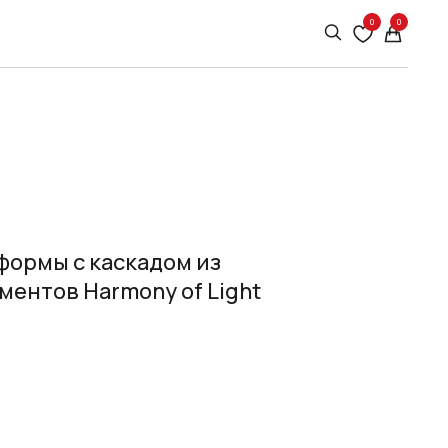
0
0
формы с каскадом из
ентов Harmony of Light