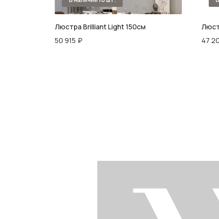
Люстра Brilliant Light 150см
Люстр
50 915
₽
47 2