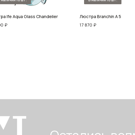
а Ife Aqua Glass Chandelier
Люстра Branchin A 5
00
₽
17 870
₽