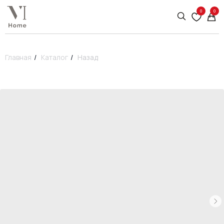
0
0
Главная
/
Каталог
/
Назад