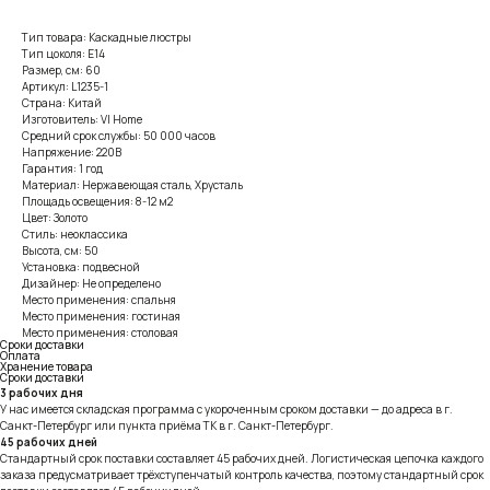
Тип товара: Каскадные люстры
Тип цоколя: E14
Размер, см: 60
Артикул: L1235-1
Страна: Китай
Изготовитель: VI Home
Средний срок службы: 50 000 часов
Напряжение: 220В
Гарантия: 1 год
Материал: Нержавеющая сталь, Хрусталь
Площадь освещения: 8-12 м2
Цвет: Золото
Стиль: неоклассика
Высота, см: 50
Установка: подвесной
Дизайнер: Не определено
Место применения: спальня
Место применения: гостиная
Место применения: столовая
Сроки доставки
Оплата
Хранение товара
Сроки доставки
3 рабочих дня
У нас имеется складская программа с укороченным сроком доставки — до адреса в г.
Санкт-Петербург или пункта приёма ТК в г. Санкт-Петербург.
45 рабочих дней
Стандартный срок поставки составляет 45 рабочих дней. Логистическая цепочка каждого
заказа предусматривает трёхступенчатый контроль качества, поэтому стандартный срок