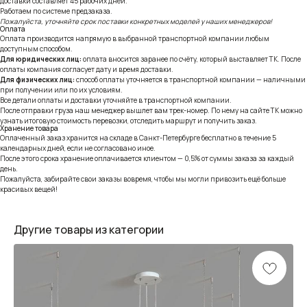
доставки составляет 45 рабочих дней.
Работаем по системе предзаказа.
Пожалуйста, уточняйте срок поставки конкретных моделей у наших менеджеров!
Оплата
Оплата производится напрямую в выбранной транспортной компании любым
доступным способом.
Для юридических лиц:
оплата вносится заранее по счёту, который выставляет ТК. После
оплаты компания согласует дату и время доставки.
Для физических лиц:
способ оплаты уточняется в транспортной компании — наличными
при получении или по их условиям.
Все детали оплаты и доставки уточняйте в транспортной компании.
После отправки груза наш менеджер вышлет вам трек-номер. По нему на сайте ТК можно
узнать итоговую стоимость перевозки, отследить маршрут и получить заказ.
Хранение товара
Оплаченный заказ хранится на складе в Санкт-Петербурге бесплатно в течение 5
календарных дней, если не согласовано иное.
После этого срока хранение оплачивается клиентом — 0,5% от суммы заказа за каждый
день.
Пожалуйста, забирайте свои заказы вовремя, чтобы мы могли привозить ещё больше
красивых вещей!
Другие товары из категории