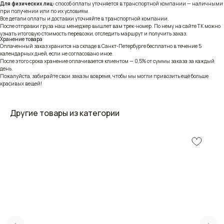
Для физических лиц:
способ оплаты уточняется в транспортной компании — наличными
при получении или по их условиям.
Все детали оплаты и доставки уточняйте в транспортной компании.
После отправки груза наш менеджер вышлет вам трек-номер. По нему на сайте ТК можно
узнать итоговую стоимость перевозки, отследить маршрут и получить заказ.
Хранение товара
Оплаченный заказ хранится на складе в Санкт-Петербурге бесплатно в течение 5
календарных дней, если не согласовано иное.
После этого срока хранение оплачивается клиентом — 0,5% от суммы заказа за каждый
день.
Пожалуйста, забирайте свои заказы вовремя, чтобы мы могли привозить ещё больше
красивых вещей!
Другие товары из категории