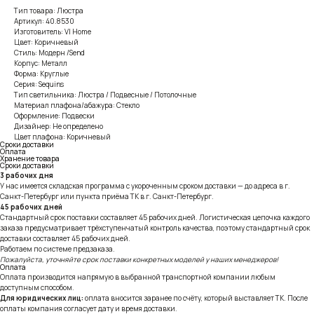
Тип товара: Люстра
Артикул: 40.8530
Изготовитель: VI Home
Цвет: Коричневый
Стиль: Модерн /Send
Корпус: Металл
Форма: Круглые
Серия: Sequins
Тип светильника: Люстра / Подвесные / Потолочные
Материал плафона/абажура: Стекло
Оформление: Подвески
Дизайнер: Не определено
Цвет плафона: Коричневый
Сроки доставки
Оплата
Хранение товара
Сроки доставки
3 рабочих дня
У нас имеется складская программа с укороченным сроком доставки — до адреса в г.
Санкт-Петербург или пункта приёма ТК в г. Санкт-Петербург.
45 рабочих дней
Стандартный срок поставки составляет 45 рабочих дней. Логистическая цепочка каждого
заказа предусматривает трёхступенчатый контроль качества, поэтому стандартный срок
доставки составляет 45 рабочих дней.
Работаем по системе предзаказа.
Пожалуйста, уточняйте срок поставки конкретных моделей у наших менеджеров!
Оплата
Оплата производится напрямую в выбранной транспортной компании любым
доступным способом.
Для юридических лиц:
оплата вносится заранее по счёту, который выставляет ТК. После
оплаты компания согласует дату и время доставки.