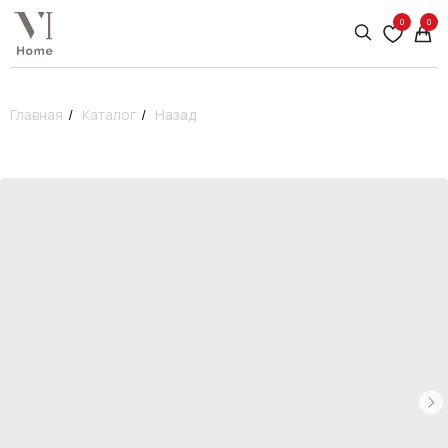
0
0
Главная
/
Каталог
/
Назад