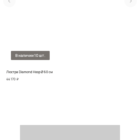
Люстра Diamond Hoop Ø 60 см
Люс
44 170
₽
50 