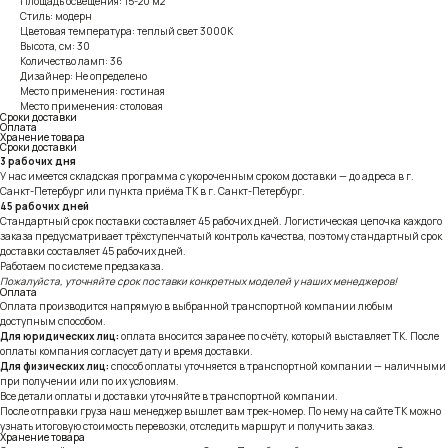
Площадь освещения: 15-20 м2
Стиль: модерн
Цветовая температура: теплый свет 3000К
Высота, см: 30
Количество ламп: 36
Дизайнер: Не определено
Место применения: гостиная
Место применения: столовая
Сроки доставки
Оплата
Хранение товара
Сроки доставки
3 рабочих дня
У нас имеется складская программа с укороченным сроком доставки — до адреса в г.
Санкт-Петербург или пункта приёма ТК в г. Санкт-Петербург.
45 рабочих дней
Стандартный срок поставки составляет 45 рабочих дней. Логистическая цепочка каждого
заказа предусматривает трёхступенчатый контроль качества, поэтому стандартный срок
доставки составляет 45 рабочих дней.
Работаем по системе предзаказа.
Пожалуйста, уточняйте срок поставки конкретных моделей у наших менеджеров!
Оплата
Оплата производится напрямую в выбранной транспортной компании любым
доступным способом.
Для юридических лиц:
оплата вносится заранее по счёту, который выставляет ТК. После
оплаты компания согласует дату и время доставки.
Для физических лиц:
способ оплаты уточняется в транспортной компании — наличными
при получении или по их условиям.
Все детали оплаты и доставки уточняйте в транспортной компании.
После отправки груза наш менеджер вышлет вам трек-номер. По нему на сайте ТК можно
узнать итоговую стоимость перевозки, отследить маршрут и получить заказ.
Хранение товара