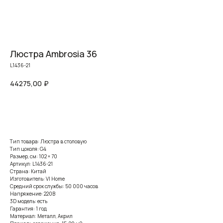
Люстра Ambrosia 36
L1436-21
44275,00
₽
Заказать
Тип товара: Люстра в столовую
Тип цоколя: G4
Размер, см: 102 × 70
Артикул: L1436-21
Страна: Китай
Изготовитель: VI Home
Средний срок службы: 50 000 часов
Напряжение: 220В
3D модель: есть
Гарантия: 1 год
Материал: Металл, Акрил