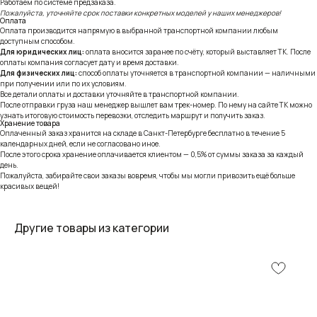
Работаем по системе предзаказа.
Пожалуйста, уточняйте срок поставки конкретных моделей у наших менеджеров!
Оплата
Оплата производится напрямую в выбранной транспортной компании любым
доступным способом.
Для юридических лиц:
оплата вносится заранее по счёту, который выставляет ТК. После
оплаты компания согласует дату и время доставки.
Для физических лиц:
способ оплаты уточняется в транспортной компании — наличными
при получении или по их условиям.
Все детали оплаты и доставки уточняйте в транспортной компании.
После отправки груза наш менеджер вышлет вам трек-номер. По нему на сайте ТК можно
узнать итоговую стоимость перевозки, отследить маршрут и получить заказ.
Хранение товара
Оплаченный заказ хранится на складе в Санкт-Петербурге бесплатно в течение 5
календарных дней, если не согласовано иное.
После этого срока хранение оплачивается клиентом — 0,5% от суммы заказа за каждый
день.
Пожалуйста, забирайте свои заказы вовремя, чтобы мы могли привозить ещё больше
красивых вещей!
Другие товары из категории