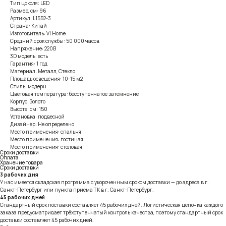
Тип цоколя: LED
Размер, см: 96
Артикул: L1552-3
Страна: Китай
Изготовитель: VI Home
Средний срок службы: 50 000 часов
Напряжение: 220В
3D модель: есть
Гарантия: 1 год
Материал: Металл, Стекло
Площадь освещения: 10-15 м2
Стиль: модерн
Цветовая температура: бесступенчатое затемнение
Корпус: Золото
Высота, см: 150
Установка: подвесной
Дизайнер: Не определено
Место применения: спальня
Место применения: гостиная
Место применения: столовая
Сроки доставки
Оплата
Хранение товара
Сроки доставки
3 рабочих дня
У нас имеется складская программа с укороченным сроком доставки — до адреса в г.
Санкт-Петербург или пункта приёма ТК в г. Санкт-Петербург.
45 рабочих дней
Стандартный срок поставки составляет 45 рабочих дней. Логистическая цепочка каждого
заказа предусматривает трёхступенчатый контроль качества, поэтому стандартный срок
доставки составляет 45 рабочих дней.