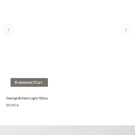
Люстра Brilliant Light 150см
Люст
50 915
₽
47 