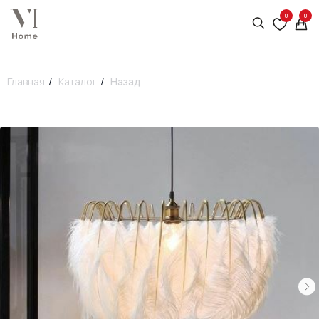
0
0
Главная
/
Каталог
/
Назад