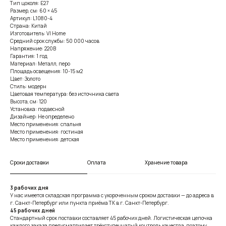
Тип цоколя: E27
Размер, см: 60 × 45
Артикул: L1080-4
Страна: Китай
Изготовитель: VI Home
Средний срок службы: 50 000 часов
Напряжение: 220В
Гарантия: 1 год
Материал: Металл, перо
Площадь освещения: 10-15 м2
Цвет: Золото
Стиль: модерн
Цветовая температура: без источника света
Высота, см: 120
Установка: подвесной
Дизайнер: Не определено
Место применения: спальня
Место применения: гостиная
Место применения: детская
Сроки доставки
Оплата
Хранение товара
3 рабочих дня
У нас имеется складская программа с укороченным сроком доставки — до адреса в
г. Санкт-Петербург или пункта приёма ТК в г. Санкт-Петербург.
45 рабочих дней
Стандартный срок поставки составляет 45 рабочих дней. Логистическая цепочка
каждого заказа предусматривает трёхступенчатый контроль качества, поэтому