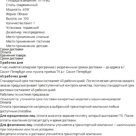
Площадь освещения: 10-15 м2
Стиль: современный
Мощность: 40W
Форма: Облако
Высота, см: 100
Количество ламп: 1
Установка: подвесной
Дизайнер: Не определено
Место применения: спальня
Место применения: гостиная
Место применения: детская
Сроки доставки
Оплата
Хранение товара
Сроки доставки
3 рабочих дня
У нас имеется складская программа с укороченным сроком доставки — до адреса в г.
Санкт-Петербург или пункта приёма ТК в г. Санкт-Петербург.
45 рабочих дней
Стандартный срок поставки составляет 45 рабочих дней. Логистическая цепочка каждого
заказа предусматривает трёхступенчатый контроль качества, поэтому стандартный срок
доставки составляет 45 рабочих дней.
Работаем по системе предзаказа.
Пожалуйста, уточняйте срок поставки конкретных моделей у наших менеджеров!
Оплата
Оплата производится напрямую в выбранной транспортной компании любым
доступным способом.
Для юридических лиц:
оплата вносится заранее по счёту, который выставляет ТК. После
оплаты компания согласует дату и время доставки.
Для физических лиц:
способ оплаты уточняется в транспортной компании — наличными
при получении или по их условиям.
Все детали оплаты и доставки уточняйте в транспортной компании.