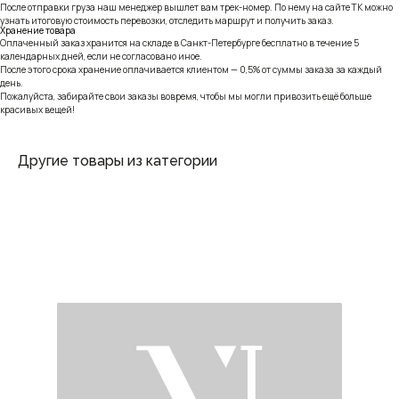
После отправки груза наш менеджер вышлет вам трек-номер. По нему на сайте ТК можно
узнать итоговую стоимость перевозки, отследить маршрут и получить заказ.
Хранение товара
Оплаченный заказ хранится на складе в Санкт-Петербурге бесплатно в течение 5
календарных дней, если не согласовано иное.
После этого срока хранение оплачивается клиентом — 0,5% от суммы заказа за каждый
день.
Пожалуйста, забирайте свои заказы вовремя, чтобы мы могли привозить ещё больше
красивых вещей!
Другие товары из категории