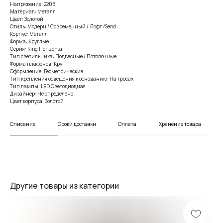
Напряжение: 220В
Материал: Металл
Цвет: Золотой
Стиль: Модерн / Современный / Лофт /Send
Корпус: Металл
Форма: Круглые
Серия: Ring Horizontal
Тип светильника: Подвесные / Потолочные
Форма плафонов: Круг
Оформление: Геометрические
Тип крепления освещения к основанию: На тросах
Тип лампы: LED Светодиодная
Дизайнер: Не определено
Цвет корпуса: Золотой
Описание
Сроки доставки
Оплата
Хранение товара
Другие товары из категории