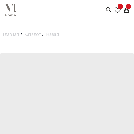
0
0
Главная
/
Каталог
/
Назад