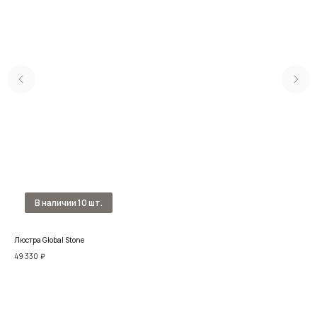
Люстра Global Stone
Люс
49 330
₽
37 