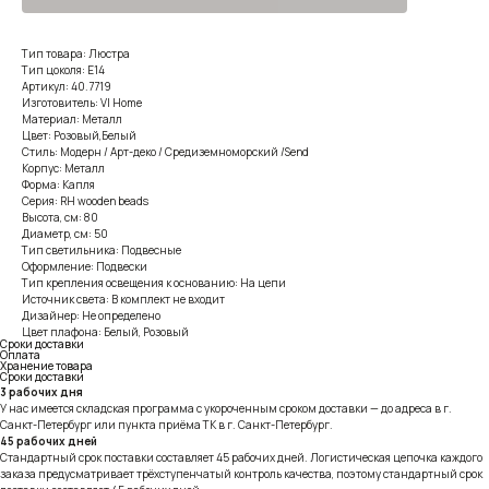
Тип товара: Люстра
Тип цоколя: E14
Артикул: 40.7719
Изготовитель: VI Home
Материал: Металл
Цвет: Розовый,Белый
Стиль: Модерн / Арт-деко / Средиземноморский /Send
Корпус: Металл
Форма: Капля
Серия: RH wooden beads
Высота, см: 80
Диаметр, см: 50
Тип светильника: Подвесные
Оформление: Подвески
Тип крепления освещения к основанию: На цепи
Источник света: В комплект не входит
Дизайнер: Не определено
Цвет плафона: Белый, Розовый
Сроки доставки
Оплата
Хранение товара
Сроки доставки
3 рабочих дня
У нас имеется складская программа с укороченным сроком доставки — до адреса в г.
Санкт-Петербург или пункта приёма ТК в г. Санкт-Петербург.
45 рабочих дней
Стандартный срок поставки составляет 45 рабочих дней. Логистическая цепочка каждого
заказа предусматривает трёхступенчатый контроль качества, поэтому стандартный срок