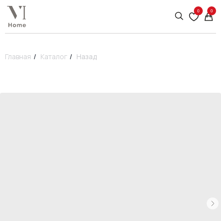
0
0
Главная
/
Каталог
/
Назад