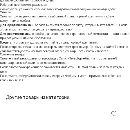
доставки составляет 45 рабочих дней.
Работаем по системе предзаказа.
Пожалуйста, уточняйте срок поставки конкретных моделей у наших менеджеров!
Оплата
Оплата производится напрямую в выбранной транспортной компании любым
доступным способом.
Для юридических лиц:
оплата вносится заранее по счёту, который выставляет ТК. После
оплаты компания согласует дату и время доставки.
Для физических лиц:
способ оплаты уточняется в транспортной компании — наличными
при получении или по их условиям.
Все детали оплаты и доставки уточняйте в транспортной компании.
После отправки груза наш менеджер вышлет вам трек-номер. По нему на сайте ТК можно
узнать итоговую стоимость перевозки, отследить маршрут и получить заказ.
Хранение товара
Оплаченный заказ хранится на складе в Санкт-Петербурге бесплатно в течение 5
календарных дней, если не согласовано иное.
После этого срока хранение оплачивается клиентом — 0,5% от суммы заказа за каждый
день.
Пожалуйста, забирайте свои заказы вовремя, чтобы мы могли привозить ещё больше
красивых вещей!
Другие товары из категории