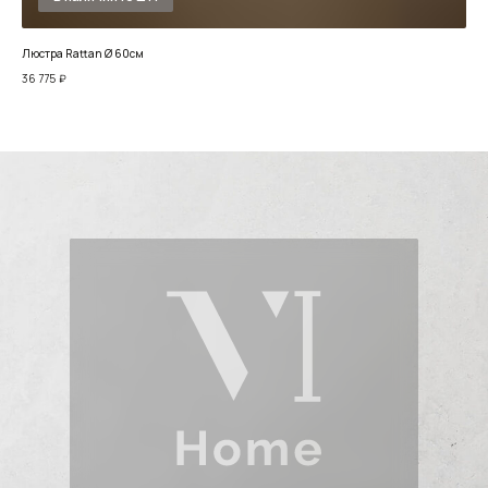
Люстра Rattan Ø 60см
Люст
36 775
₽
25 