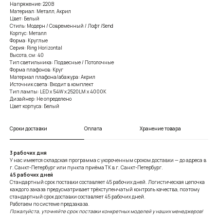
Напряжение: 220В
Материал: Металл, Акрил
Цвет: Белый
Стиль: Модерн / Современный / Лофт /Send
Корпус: Металл
Форма: Круглые
Серия: Ring Horizontal
Высота, см: 40
Тип светильника: Подвесные / Потолочные
Форма плафонов: Круг
Материал плафона/абажура: Акрил
Источник света: Входит в комплект
Тип лампы: LED x 54W x 2520LM x 4000K
Дизайнер: Не определено
Цвет корпуса: Белый
Сроки доставки
Оплата
Хранение товара
3 рабочих дня
У нас имеется складская программа с укороченным сроком доставки — до адреса в
г. Санкт-Петербург или пункта приёма ТК в г. Санкт-Петербург.
45 рабочих дней
Стандартный срок поставки составляет 45 рабочих дней. Логистическая цепочка
каждого заказа предусматривает трёхступенчатый контроль качества, поэтому
стандартный срок доставки составляет 45 рабочих дней.
Работаем по системе предзаказа.
Пожалуйста, уточняйте срок поставки конкретных моделей у наших менеджеров!