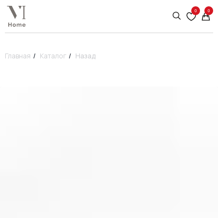
0
0
Главная
/
Каталог
/
Назад