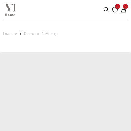
0
0
Главная
/
Каталог
/
Назад