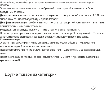
Пожалуйста, уточняйте срок поставки конкретных моделей у наших менеджеров!
Оплата
Оплата производится напрямую в выбранной транспортной компании любым
доступным способом.
Для юридических лиц:
оплата вносится заранее по счёту, который выставляет ТК. После
оплаты компания согласует дату и время доставки.
Для физических лиц:
способ оплаты уточняется в транспортной компании — наличными
при получении или по их условиям.
Все детали оплаты и доставки уточняйте в транспортной компании.
После отправки груза наш менеджер вышлет вам трек-номер. По нему на сайте ТК можно
узнать итоговую стоимость перевозки, отследить маршрут и получить заказ.
Хранение товара
Оплаченный заказ хранится на складе в Санкт-Петербурге бесплатно в течение 5
календарных дней, если не согласовано иное.
После этого срока хранение оплачивается клиентом — 0,5% от суммы заказа за каждый
день.
Пожалуйста, забирайте свои заказы вовремя, чтобы мы могли привозить ещё больше
красивых вещей!
Другие товары из категории