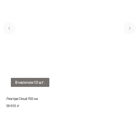
Люстра Cloud 150 см
Люс
58 855
₽
142