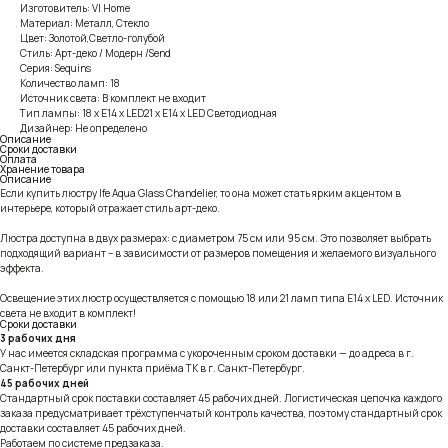
Изготовитель: VI Home
Материал: Металл, Стекло
Цвет: Золотой,Светло-голубой
Стиль: Арт-деко / Модерн /Send
Серия: Sequins
Количество ламп: 18
Источник света: В комплект не входит
Тип лампы: 18 x E14 x LED21 x E14 x LED Светодиодная
Дизайнер: Не определено
Описание
Сроки доставки
Оплата
Хранение товара
Описание
Если купить люстру Ife Aqua Glass Chandelier, то она может стать ярким акцентом в
интерьере, который отражает стиль арт-деко.
Люстра доступна в двух размерах: с диаметром 75 см или 95 см. Это позволяет выбрать
подходящий вариант – в зависимости от размеров помещения и желаемого визуального
эффекта.
Освещение этих люстр осуществляется с помощью 18 или 21 ламп типа E14 x LED. Источник
света не входит в комплект!
Сроки доставки
3 рабочих дня
У нас имеется складская программа с укороченным сроком доставки — до адреса в г.
Санкт-Петербург или пункта приёма ТК в г. Санкт-Петербург.
45 рабочих дней
Стандартный срок поставки составляет 45 рабочих дней. Логистическая цепочка каждого
заказа предусматривает трёхступенчатый контроль качества, поэтому стандартный срок
доставки составляет 45 рабочих дней.
Работаем по системе предзаказа.