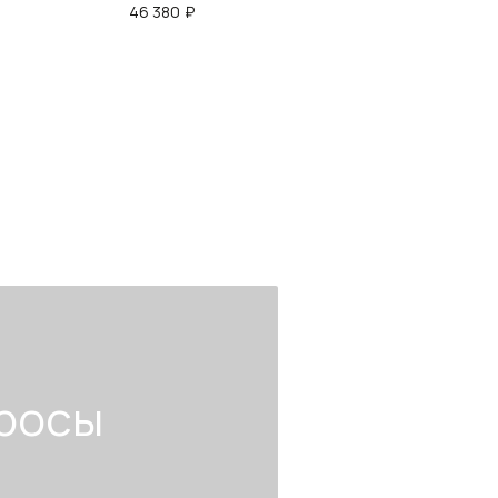
46 380
₽
29 0
росы