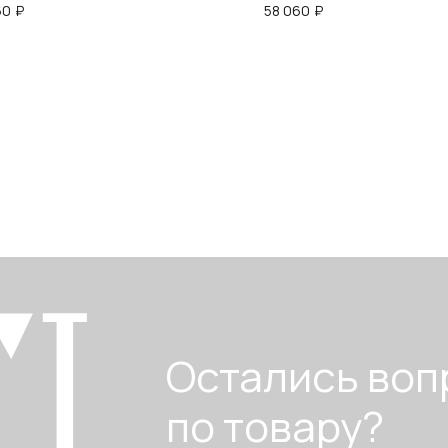
60
₽
58 060
₽
Остались воп
по товару?