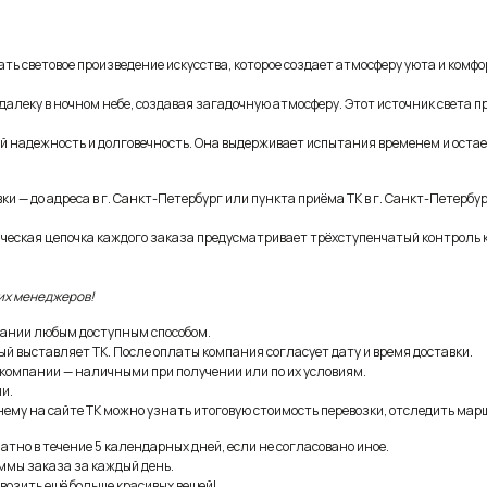
ть световое произведение искусства, которое создает атмосферу уюта и комфо
алеку в ночном небе, создавая загадочную атмосферу. Этот источник света 
ей надежность и долговечность. Она выдерживает испытания временем и оста
и — до адреса в г. Санкт-Петербург или пункта приёма ТК в г. Санкт-Петербур
ическая цепочка каждого заказа предусматривает трёхступенчатый контроль 
их менеджеров!
ании любым доступным способом.
ый выставляет ТК. После оплаты компания согласует дату и время доставки.
 компании — наличными при получении или по их условиям.
и.
ему на сайте ТК можно узнать итоговую стоимость перевозки, отследить марш
тно в течение 5 календарных дней, если не согласовано иное.
ммы заказа за каждый день.
возить ещё больше красивых вещей!