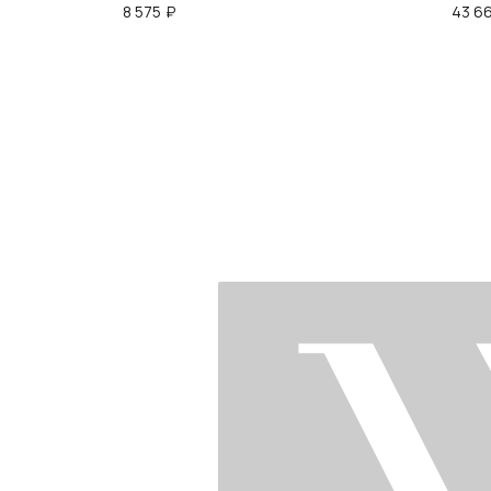
8 575
₽
43 6