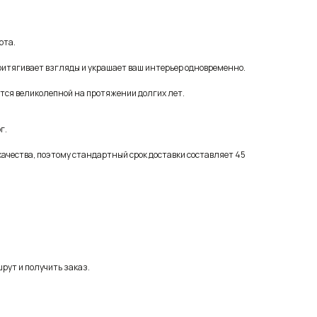
рта.
притягивает взгляды и украшает ваш интерьер одновременно.
ется великолепной на протяжении долгих лет.
г.
качества, поэтому стандартный срок доставки составляет 45
рут и получить заказ.