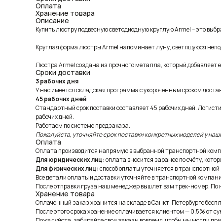
Оплата
Хранение товара
Описание
Купить люстру подвесную светодиодную круглую Armel – это выбра
Круглая форма люстры Armel напоминает луну, светящуюся непод
Люстра Armel создана из прочного металла, который добавляет 
Сроки доставки
3 рабочих дня
У нас имеется складская программа с укороченным сроком доставк
45 рабочих дней
Стандартный срок поставки составляет 45 рабочих дней. Логист
рабочих дней.
Работаем по системе предзаказа.
Пожалуйста, уточняйте срок поставки конкретных моделей у наш
Оплата
Оплата производится напрямую в выбранной транспортной комп
Для юридических лиц:
оплата вносится заранее по счёту, котор
Для физических лиц:
способ оплаты уточняется в транспортной
Все детали оплаты и доставки уточняйте в транспортной компани
После отправки груза наш менеджер вышлет вам трек-номер. По н
Хранение товара
Оплаченный заказ хранится на складе в Санкт-Петербурге беспла
После этого срока хранение оплачивается клиентом — 0,5% от су
Пожалуйста, забирайте свои заказы вовремя, чтобы мы могли при