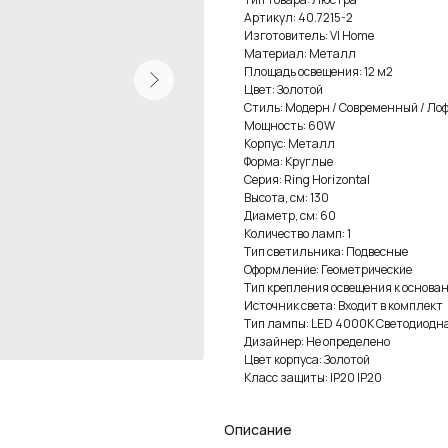
Артикул: 40.7215-2
Изготовитель: VI Home
Материал: Металл
Площадь освещения: 12 м2
Цвет: Золотой
Стиль: Модерн / Современный / Лоф
Мощность: 60W
Корпус: Металл
Форма: Круглые
Серия: Ring Horizontal
Высота, см: 130
Диаметр, см: 60
Количество ламп: 1
Тип светильника: Подвесные
Оформление: Геометрические
Тип крепления освещения к основан
Источник света: Входит в комплект
Тип лампы: LED 4000К Светодиодн
Дизайнер: Не определено
Цвет корпуса: Золотой
Класс защиты: IP20 IP20
Описание