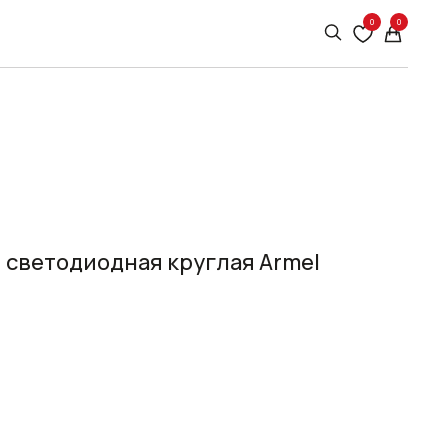
0
0
 светодиодная круглая Armel