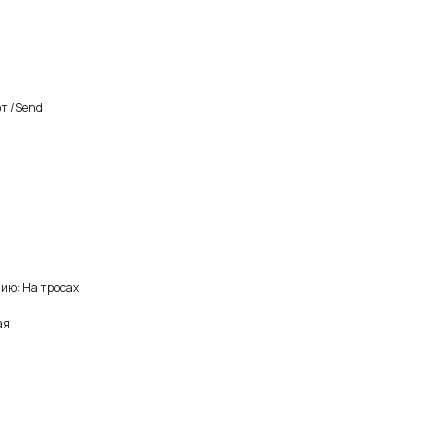
т /Send
ию: На тросах
ая