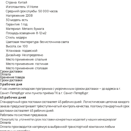
Страна: Китай
Изготовитель: VI Home
Средний срок службы: 50 000 часов
Напряжение: 220В
3D модель: есть
Гарантия: 1 год
Материал: Металл, бумага
Площадь освещения: 8-12 м2
Стиль: модерн
Цветовая температура: без источника света
Высота, см: 100
Установка: подвесной
Дизайнер: Не определено
Место применения: спальня
Место применения: гостиная
Место применения: столовая
Сроки доставки
Оплата
Хранение товара
Сроки доставки
3 рабочих дня
У нас имеется складская программа с укороченным сроком доставки — до адреса в г.
Санкт-Петербург или пункта приёма ТК в г. Санкт-Петербург.
45 рабочих дней
Стандартный срок поставки составляет 45 рабочих дней. Логистическая цепочка каждого
заказа предусматривает трёхступенчатый контроль качества, поэтому стандартный срок
доставки составляет 45 рабочих дней.
Работаем по системе предзаказа.
Пожалуйста, уточняйте срок поставки конкретных моделей у наших менеджеров!
Оплата
Оплата производится напрямую в выбранной транспортной компании любым
доступным способом.