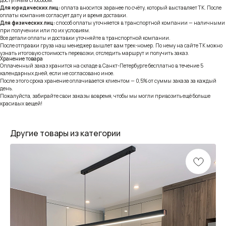
Для юридических лиц:
оплата вносится заранее по счёту, который выставляет ТК. После
оплаты компания согласует дату и время доставки.
Для физических лиц:
способ оплаты уточняется в транспортной компании — наличными
при получении или по их условиям.
Все детали оплаты и доставки уточняйте в транспортной компании.
После отправки груза наш менеджер вышлет вам трек-номер. По нему на сайте ТК можно
узнать итоговую стоимость перевозки, отследить маршрут и получить заказ.
Хранение товара
Оплаченный заказ хранится на складе в Санкт-Петербурге бесплатно в течение 5
календарных дней, если не согласовано иное.
После этого срока хранение оплачивается клиентом — 0,5% от суммы заказа за каждый
день.
Пожалуйста, забирайте свои заказы вовремя, чтобы мы могли привозить ещё больше
красивых вещей!
Другие товары из категории