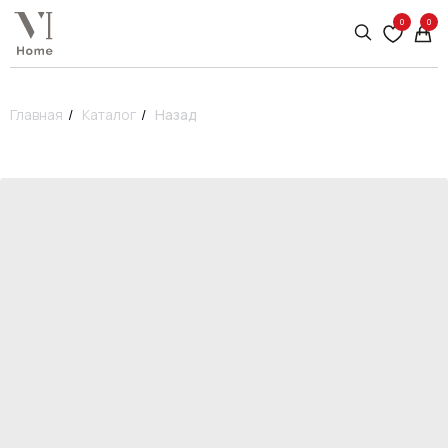
0
0
Главная
/
Каталог
/
Назад