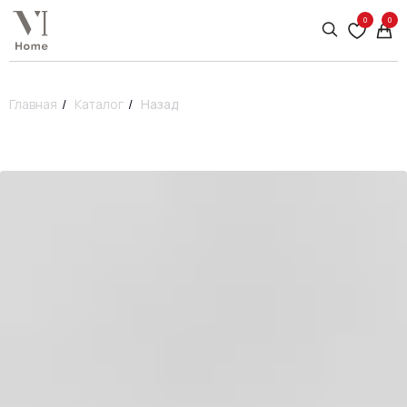
0
0
Главная
/
Каталог
/
Назад