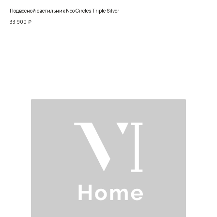
Подвесной светильник Neo Circles Triple Silver
Люс
33 900
₽
17 4