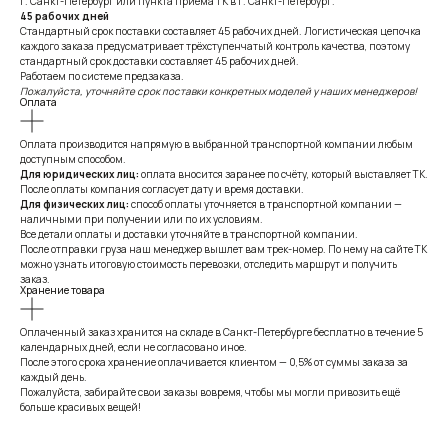
г. Санкт-Петербург или пункта приёма ТК в г. Санкт-Петербург.
45 рабочих дней
Стандартный срок поставки составляет 45 рабочих дней. Логистическая цепочка
каждого заказа предусматривает трёхступенчатый контроль качества, поэтому
стандартный срок доставки составляет 45 рабочих дней.
Работаем по системе предзаказа.
Пожалуйста, уточняйте срок поставки конкретных моделей у наших менеджеров!
Оплата
Оплата производится напрямую в выбранной транспортной компании любым
доступным способом.
Для юридических лиц:
оплата вносится заранее по счёту, который выставляет ТК.
После оплаты компания согласует дату и время доставки.
Для физических лиц:
способ оплаты уточняется в транспортной компании —
наличными при получении или по их условиям.
Все детали оплаты и доставки уточняйте в транспортной компании.
После отправки груза наш менеджер вышлет вам трек-номер. По нему на сайте ТК
можно узнать итоговую стоимость перевозки, отследить маршрут и получить
заказ.
Хранение товара
Оплаченный заказ хранится на складе в Санкт-Петербурге бесплатно в течение 5
календарных дней, если не согласовано иное.
После этого срока хранение оплачивается клиентом — 0,5% от суммы заказа за
каждый день.
Пожалуйста, забирайте свои заказы вовремя, чтобы мы могли привозить ещё
больше красивых вещей!