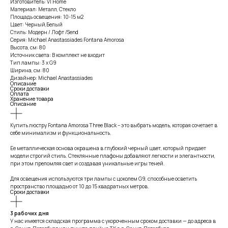
Изготовитель: VI Home
Материал: Металл, Стекло
Площадь освещения: 10-15 м2
Цвет: Черный,Белый
Стиль: Модерн / Лофт /Send
Серия: Michael Anastassiades Fontana Amorosa
Высота, см: 80
Источник света: В комплект не входит
Тип лампы: 3 x G9
Ширина, см: 80
Дизайнер: Michael Anastassiades
Описание
Сроки доставки
Оплата
Хранение товара
Описание
Купить люстру Fontana Amorosa Three Black – это выбрать модель, которая сочетает в
себе минимализм и функциональность.
Ее металлическая основа окрашена в глубокий черный цвет, который придает
модели строгий стиль. Стеклянные плафоны добавляют легкости и элегантности,
при этом преломляя свет и создавая уникальные игры теней.
Для освещения используются три лампы с цоколем G9, способные осветить
пространство площадью от 10 до 15 квадратных метров.
Сроки доставки
3 рабочих дня
У нас имеется складская программа с укороченным сроком доставки — до адреса в