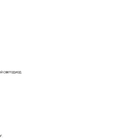
й светодиод
г.