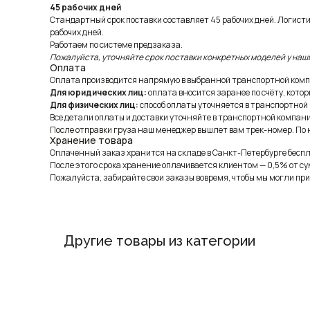
45 рабочих дней
Стандартный срок поставки составляет 45 рабочих дней. Логист
рабочих дней.
Работаем по системе предзаказа.
Пожалуйста, уточняйте срок поставки конкретных моделей у наш
Оплата
Оплата производится напрямую в выбранной транспортной комп
Для юридических лиц:
оплата вносится заранее по счёту, котор
Для физических лиц:
способ оплаты уточняется в транспортной
Все детали оплаты и доставки уточняйте в транспортной компани
После отправки груза наш менеджер вышлет вам трек-номер. По н
Хранение товара
Оплаченный заказ хранится на складе в Санкт-Петербурге беспла
После этого срока хранение оплачивается клиентом — 0,5% от су
Пожалуйста, забирайте свои заказы вовремя, чтобы мы могли при
Другие товары из категории