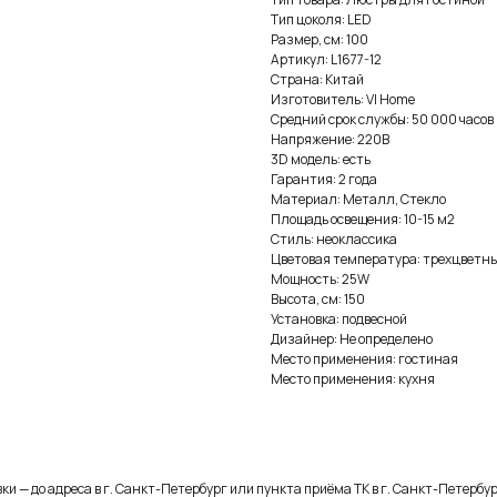
Тип цоколя: LED
Размер, см: 100
Артикул: L1677-12
Страна: Китай
Изготовитель: VI Home
Средний срок службы: 50 000 часов
Напряжение: 220В
3D модель: есть
Гарантия: 2 года
Материал: Металл, Стекло
Площадь освещения: 10-15 м2
Стиль: неоклассика
Цветовая температура: трехцветны
Мощность: 25W
Высота, см: 150
Установка: подвесной
Дизайнер: Не определено
Место применения: гостиная
Место применения: кухня
и — до адреса в г. Санкт-Петербург или пункта приёма ТК в г. Санкт-Петербур