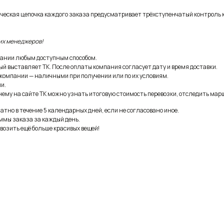
ическая цепочка каждого заказа предусматривает трёхступенчатый контроль 
их менеджеров!
ании любым доступным способом.
ый выставляет ТК. После оплаты компания согласует дату и время доставки.
 компании — наличными при получении или по их условиям.
и.
ему на сайте ТК можно узнать итоговую стоимость перевозки, отследить марш
тно в течение 5 календарных дней, если не согласовано иное.
ммы заказа за каждый день.
возить ещё больше красивых вещей!