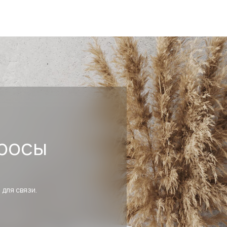
росы
 для связи.