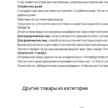
У нас имеется складская программа с укороченным сроком доставк
45 рабочих дней
Стандартный срок поставки составляет 45 рабочих дней. Логист
рабочих дней.
Работаем по системе предзаказа.
Пожалуйста, уточняйте срок поставки конкретных моделей у наш
Оплата
Оплата производится напрямую в выбранной транспортной комп
Для юридических лиц:
оплата вносится заранее по счёту, котор
Для физических лиц:
способ оплаты уточняется в транспортной
Все детали оплаты и доставки уточняйте в транспортной компани
После отправки груза наш менеджер вышлет вам трек-номер. По н
Хранение товара
Оплаченный заказ хранится на складе в Санкт-Петербурге беспла
После этого срока хранение оплачивается клиентом — 0,5% от су
Пожалуйста, забирайте свои заказы вовремя, чтобы мы могли при
Другие товары из категории