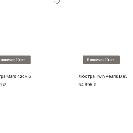
ра Mars 42см 6
Люстра Twin Pearls D 85
0
₽
64 995
₽