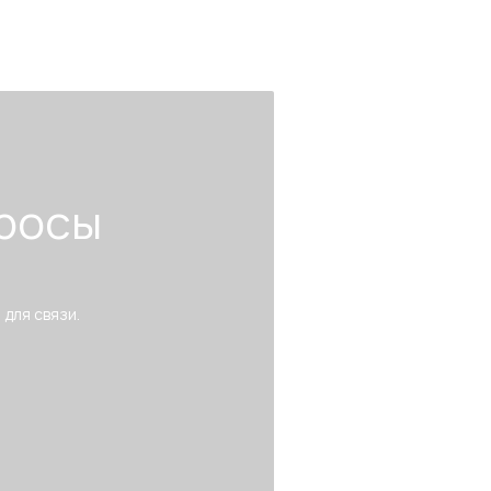
росы
 для связи.