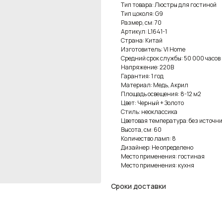
Тип товара: Люстры для гостиной
Тип цоколя: G9
Размер, см: 70
Артикул: L1641-1
Страна: Китай
Изготовитель: VI Home
Средний срок службы: 50 000 часов
Напряжение: 220В
Гарантия: 1 год
Материал: Медь, Акрил
Площадь освещения: 8-12 м2
Цвет: Черный + Золото
Стиль: неоклассика
Цветовая температура: без источни
Высота, см: 60
Количество ламп: 8
Дизайнер: Не определено
Место применения: гостиная
Место применения: кухня
Сроки доставки