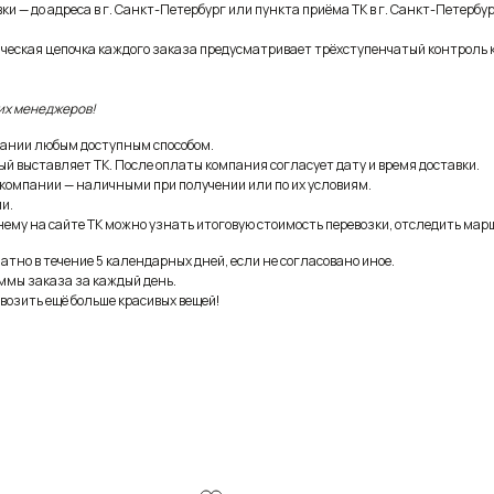
и — до адреса в г. Санкт-Петербург или пункта приёма ТК в г. Санкт-Петербур
ическая цепочка каждого заказа предусматривает трёхступенчатый контроль 
их менеджеров!
ании любым доступным способом.
ый выставляет ТК. После оплаты компания согласует дату и время доставки.
 компании — наличными при получении или по их условиям.
и.
ему на сайте ТК можно узнать итоговую стоимость перевозки, отследить марш
тно в течение 5 календарных дней, если не согласовано иное.
ммы заказа за каждый день.
возить ещё больше красивых вещей!