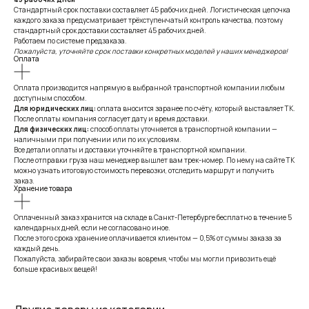
Стандартный срок поставки составляет 45 рабочих дней. Логистическая цепочка
каждого заказа предусматривает трёхступенчатый контроль качества, поэтому
стандартный срок доставки составляет 45 рабочих дней.
Работаем по системе предзаказа.
Пожалуйста, уточняйте срок поставки конкретных моделей у наших менеджеров!
Оплата
Оплата производится напрямую в выбранной транспортной компании любым
доступным способом.
Для юридических лиц:
оплата вносится заранее по счёту, который выставляет ТК.
После оплаты компания согласует дату и время доставки.
Для физических лиц:
способ оплаты уточняется в транспортной компании —
наличными при получении или по их условиям.
Все детали оплаты и доставки уточняйте в транспортной компании.
После отправки груза наш менеджер вышлет вам трек-номер. По нему на сайте ТК
можно узнать итоговую стоимость перевозки, отследить маршрут и получить
заказ.
Хранение товара
Оплаченный заказ хранится на складе в Санкт-Петербурге бесплатно в течение 5
календарных дней, если не согласовано иное.
После этого срока хранение оплачивается клиентом — 0,5% от суммы заказа за
каждый день.
Пожалуйста, забирайте свои заказы вовремя, чтобы мы могли привозить ещё
больше красивых вещей!