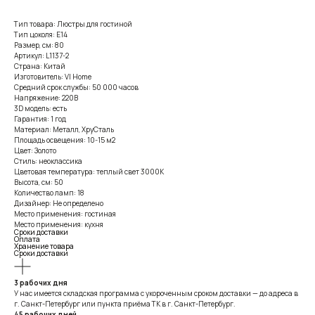
Тип товара: Люстры для гостиной
Тип цоколя: E14
Размер, см: 80
Артикул: L1137-2
Страна: Китай
Изготовитель: VI Home
Средний срок службы: 50 000 часов
Напряжение: 220В
3D модель: есть
Гарантия: 1 год
Материал: Металл, ХруСталь
Площадь освещения: 10-15 м2
Цвет: Золото
Стиль: неоклассика
Цветовая температура: теплый свет 3000К
Высота, см: 50
Количество ламп: 18
Дизайнер: Не определено
Место применения: гостиная
Место применения: кухня
Сроки доставки
Оплата
Хранение товара
Сроки доставки
3 рабочих дня
У нас имеется складская программа с укороченным сроком доставки — до адреса в
г. Санкт-Петербург или пункта приёма ТК в г. Санкт-Петербург.
45 рабочих дней