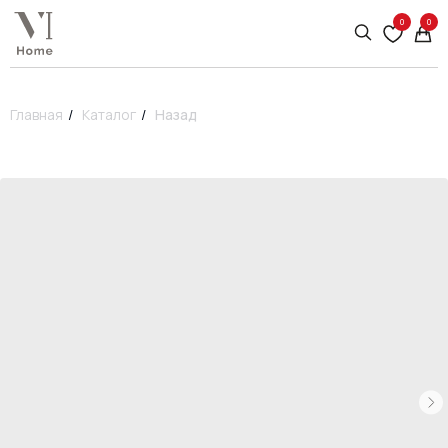
0
0
Главная
/
Каталог
/
Назад