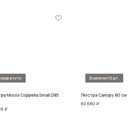
ра Moooi Coppelia Small D85
Люстра Canopy 80 см
60 680
₽
99
₽