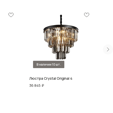
Люстра Crystal Original 4
Люст
36 845
₽
43 3