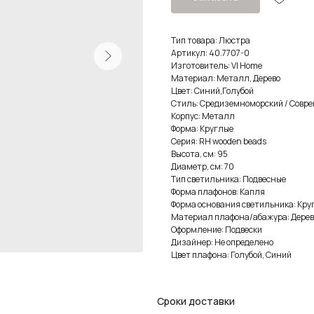
Тип товара: Люстра
Артикул: 40.7707-0
Изготовитель: VI Home
Материал: Металл, Дерево
Цвет: Синий,Голубой
Стиль: Средиземноморский / Совре
Корпус: Металл
Форма: Круглые
Серия: RH wooden beads
Высота, см: 95
Диаметр, см: 70
Тип светильника: Подвесные
Форма плафонов: Капля
Форма основания светильника: Кру
Материал плафона/абажура: Дерев
Оформление: Подвески
Дизайнер: Не определено
Цвет плафона: Голубой, Синий
Сроки доставки