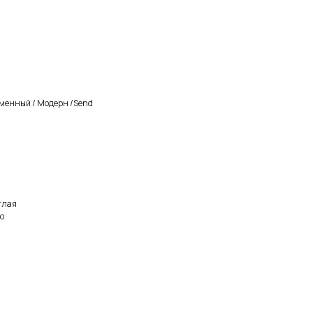
менный / Модерн /Send
глая
о