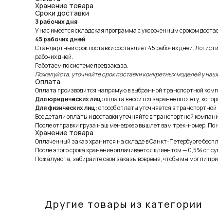
Хранение товара
Сроки доставки
3 рабочих дня
У нас имеется складская программа с укороченным сроком доставк
45 рабочих дней
Стандартный срок поставки составляет 45 рабочих дней. Логист
рабочих дней.
Работаем по системе предзаказа.
Пожалуйста, уточняйте срок поставки конкретных моделей у наш
Оплата
Оплата производится напрямую в выбранной транспортной комп
Для юридических лиц:
оплата вносится заранее по счёту, котор
Для физических лиц:
способ оплаты уточняется в транспортной
Все детали оплаты и доставки уточняйте в транспортной компани
После отправки груза наш менеджер вышлет вам трек-номер. По н
Хранение товара
Оплаченный заказ хранится на складе в Санкт-Петербурге беспла
После этого срока хранение оплачивается клиентом — 0,5% от су
Пожалуйста, забирайте свои заказы вовремя, чтобы мы могли при
Другие товары из категории