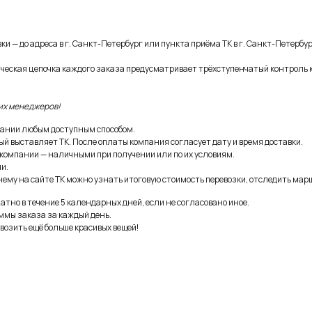
и — до адреса в г. Санкт-Петербург или пункта приёма ТК в г. Санкт-Петербур
ическая цепочка каждого заказа предусматривает трёхступенчатый контроль 
их менеджеров!
ании любым доступным способом.
ый выставляет ТК. После оплаты компания согласует дату и время доставки.
 компании — наличными при получении или по их условиям.
и.
ему на сайте ТК можно узнать итоговую стоимость перевозки, отследить марш
тно в течение 5 календарных дней, если не согласовано иное.
ммы заказа за каждый день.
возить ещё больше красивых вещей!