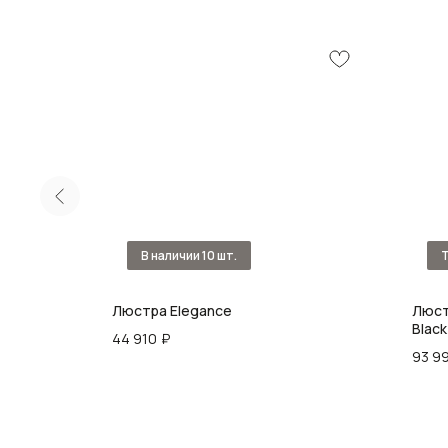
 см
Люстра Elegance
Люст
Black
44 910
₽
93 9