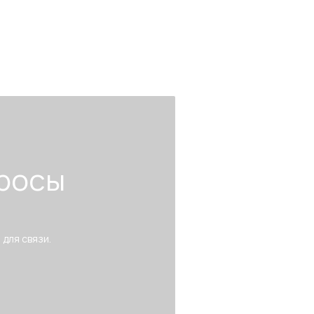
росы
 для связи.