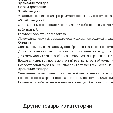
Хранение товара
Сроки доставки
3 рабочих дня
У нас имеется складская программа с укороченным сроком доставк
45 рабочих дней
Стандартный срок поставки составляет 45 рабочих дней. Логист
рабочих дней.
Работаем по системе предзаказа.
Пожалуйста, уточняйте срок поставки конкретных моделей у наш
Оплата
Оплата производится напрямую в выбранной транспортной комп
Для юридических лиц:
оплата вносится заранее по счёту, котор
Для физических лиц:
способ оплаты уточняется в транспортной
Все детали оплаты и доставки уточняйте в транспортной компани
После отправки груза наш менеджер вышлет вам трек-номер. По н
Хранение товара
Оплаченный заказ хранится на складе в Санкт-Петербурге беспла
После этого срока хранение оплачивается клиентом — 0,5% от су
Пожалуйста, забирайте свои заказы вовремя, чтобы мы могли при
Другие товары из категории