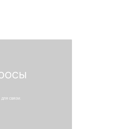
росы
 для связи.