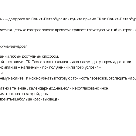
и — до адреса в г. Санкт-Петербург или пункта приёма ТК в г. Санкт-Петербур
ическая цепочка каждого заказа предусматривает трёхступенчатый контроль 
их менеджеров!
ании любым доступным способом.
ый выставляет ТК. После оплаты компания согласует дату и время доставки.
 компании — наличными при получении или по их условиям.
и.
ему на сайте ТК можно узнать итоговую стоимость перевозки, отследить марш
тно в течение 5 календарных дней, если не согласовано иное.
ммы заказа за каждый день.
возить ещё больше красивых вещей!