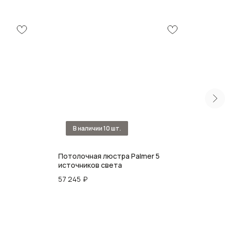
Потолочная люстра Palmer 5
Люст
источников света
см
57 245
₽
33 7