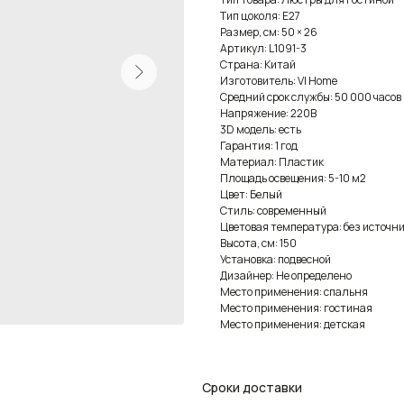
Тип цоколя: E27
Размер, см: 50 × 26
Артикул: L1091-3
Страна: Китай
Изготовитель: VI Home
Средний срок службы: 50 000 часов
Напряжение: 220В
3D модель: есть
Гарантия: 1 год
Материал: Пластик
Площадь освещения: 5-10 м2
Цвет: Белый
Стиль: современный
Цветовая температура: без источни
Высота, см: 150
Установка: подвесной
Дизайнер: Не определено
Место применения: спальня
Место применения: гостиная
Место применения: детская
Сроки доставки