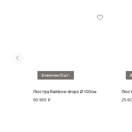
Люстра Rainbow drops Ø 100см
Люстр
90 955
₽
25 6