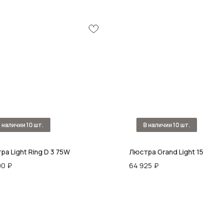
а Light Ring D 3 75W
Люстра Grand Light 15
00
₽
64 925
₽