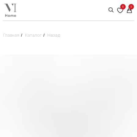
0
0
Главная
/
Каталог
/
Назад