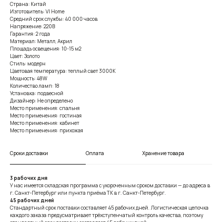
Страна: Китай
Изготовитель: VI Home
Средний срок службы: 40 000 часов
Напряжение: 220В
Гарантия: 2 года
Материал: Металл, Акрил
Площадь освещения: 10-15 м2
Цвет: Золото
Стиль: модерн
Цветовая температура: теплый свет 3000К
Мощность: 48W
Количество ламп: 18
Установка: подвесной
Дизайнер: Не определено
Место применения: спальня
Место применения: гостиная
Место применения: кабинет
Место применения: прихожая
Сроки доставки
Оплата
Хранение товара
3 рабочих дня
У нас имеется складская программа с укороченным сроком доставки — до адреса в
г. Санкт-Петербург или пункта приёма ТК в г. Санкт-Петербург.
45 рабочих дней
Стандартный срок поставки составляет 45 рабочих дней. Логистическая цепочка
каждого заказа предусматривает трёхступенчатый контроль качества, поэтому