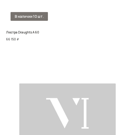
Люстра Draughts A 60
Люст
66 150
₽
74 