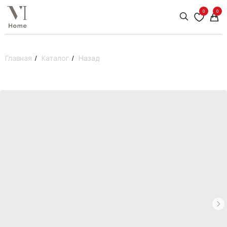
0
0
Главная
/
Каталог
/
Назад