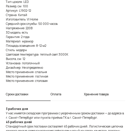
Тип цоколя: LED
Размер, см: 100
Артикул: L1902-12
Страна: Китай
Изготовитель: VI Home
Средний срок службы: 50 000 часов
Напряжение: 220В
3D модель: есть
Гарантия: 2 года
Материал: мрамор
Площадь освещения: 8-12 м2
Стиль: модерн
Цветовая температура: теплый свет 3000К
Высота, см: 12
Установка: потолочный
Дизайнер: Не определено
Место применения: спальня
Место применения: гостиная
Место применения: столовая
Сроки доставки
Оплата
Хранение товара
3 рабочих дня
У нас имеется складская программа с укороченным сроком доставки — до адреса в
г. Санкт-Петербург или пункта приёма ТК в г. Санкт-Петербург.
45 рабочих дней
Стандартный срок поставки составляет 45 рабочих дней. Логистическая цепочка
каждого заказа предусматривает трёхступенчатый контроль качества, поэтому