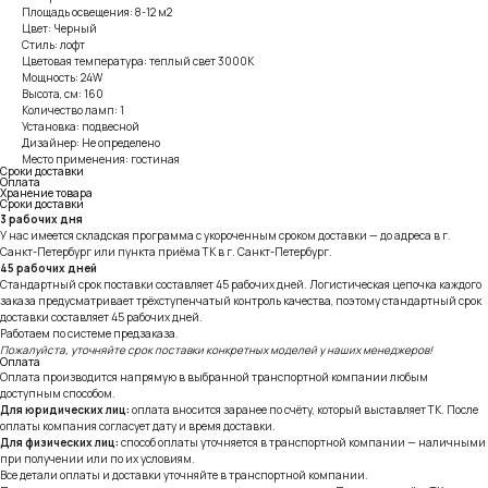
Площадь освещения: 8-12 м2
Цвет: Черный
Стиль: лофт
Цветовая температура: теплый свет 3000К
Мощность: 24W
Высота, см: 160
Количество ламп: 1
Установка: подвесной
Дизайнер: Не определено
Место применения: гостиная
Сроки доставки
Оплата
Хранение товара
Сроки доставки
3 рабочих дня
У нас имеется складская программа с укороченным сроком доставки — до адреса в г.
Санкт-Петербург или пункта приёма ТК в г. Санкт-Петербург.
45 рабочих дней
Стандартный срок поставки составляет 45 рабочих дней. Логистическая цепочка каждого
заказа предусматривает трёхступенчатый контроль качества, поэтому стандартный срок
доставки составляет 45 рабочих дней.
Работаем по системе предзаказа.
Пожалуйста, уточняйте срок поставки конкретных моделей у наших менеджеров!
Оплата
Оплата производится напрямую в выбранной транспортной компании любым
доступным способом.
Для юридических лиц:
оплата вносится заранее по счёту, который выставляет ТК. После
оплаты компания согласует дату и время доставки.
Для физических лиц:
способ оплаты уточняется в транспортной компании — наличными
при получении или по их условиям.
Все детали оплаты и доставки уточняйте в транспортной компании.